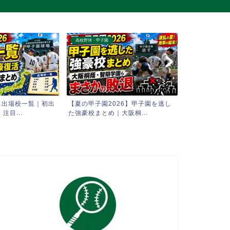
高校野球・甲子園
高校野球・甲子園
6 出場校一覧｜初出
【夏の甲子園2026】甲子園を逃し
【AI予想】2
注目...
た強豪校まとめ｜大阪桐...
全試合 勝敗シミ