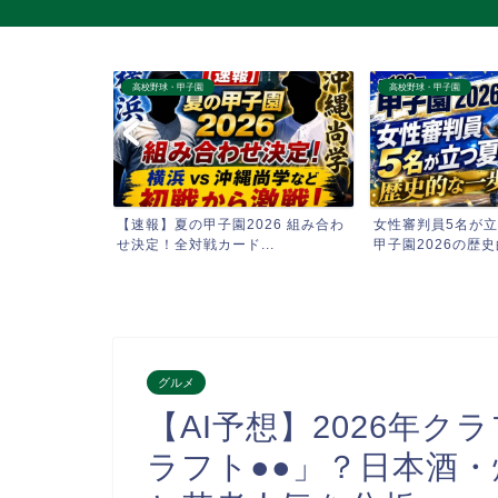
高校野球・甲子園
高校野球・甲子園
第108回全国
【速報】夏の甲子園2026 組み合わ
女性審判員5名が立
..
せ決定！全対戦カード...
甲子園2026の歴史的
グルメ
【AI予想】2026年
ラフト●●」？日本酒