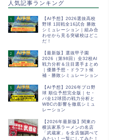
人気記事ランキング
【AI予想】2026選抜高校
1
野球 1回戦全16試合 勝敗
シミュレーション｜組み合
わせから見る突破校はどこ
だ！
【最新版】選抜甲子園
2
2026（第98回）全32校AI
戦力分析＆注目選手まとめ
｜優勝予想・ドラフト候
補・勝敗シミュレーション
【AI予想】2026年プロ野
3
球 順位予想完全版｜セ・
パ全12球団の戦力分析と
WBCの影響を徹底シミュ
レーション
【2026年最新版】関東の
4
横浜家系ラーメンの名店
「武蔵家」を全店舗調べて
みたい！一覧にしてみた！