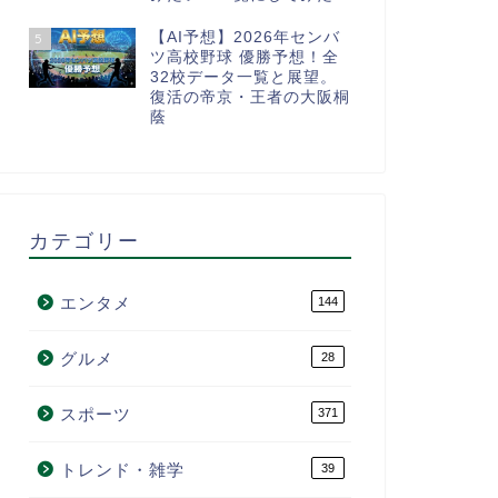
【AI予想】2026年センバ
5
ツ高校野球 優勝予想！全
32校データ一覧と展望。
復活の帝京・王者の大阪桐
蔭
カテゴリー
エンタメ
144
グルメ
28
スポーツ
371
トレンド・雑学
39