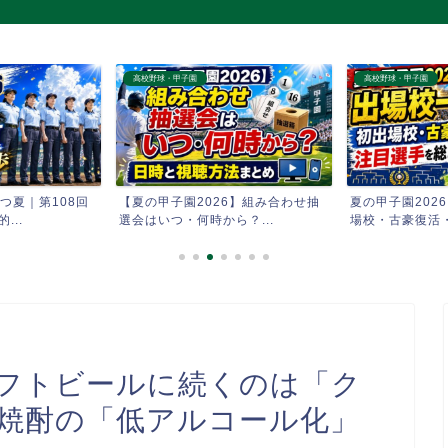
高校野球・甲子園
高校野球・甲子園
つ夏｜第108回
【夏の甲子園2026】組み合わせ抽
夏の甲子園202
...
選会はいつ・何時から？...
場校・古豪復活・
クラフトビールに続くのは「ク
・焼酎の「低アルコール化」