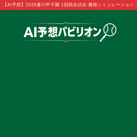
【AI予想】2026夏の甲子園 1回戦全試合 勝敗シミュレーション