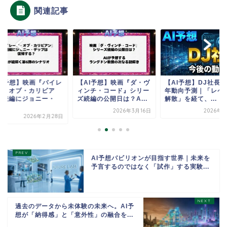
関連記事
AI予想】映画『パイレ
【AI予想】映画『ダ・ヴ
【AI予想】DJ社長 2
ツ・オブ・カリビア
ィンチ・コード』シリー
年動向予測｜「レペ
』続編にジョニー・
ズ続編の公開日は？A...
解散」を経て、...
.
2026年3月16日
2026年1
2026年2月28日
AI予想パビリオンが目指す世界｜未来を
予言するのではなく「試作」する実験...
過去のデータから未体験の未来へ。AI予
想が「納得感」と「意外性」の融合を...