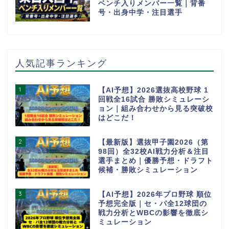
ベンチ入りメンバー一覧｜背番
号・出身中学・注目選手
人気記事ランキング
1
【AI予想】2026選抜高校野球 1
回戦全16試合 勝敗シミュレーシ
ョン｜組み合わせから見る突破校
はどこだ！
2
【最新版】選抜甲子園2026（第
98回）全32校AI戦力分析＆注目
選手まとめ｜優勝予想・ドラフト
候補・勝敗シミュレーション
3
【AI予想】2026年プロ野球 順位
予想完全版｜セ・パ全12球団の
戦力分析とWBCの影響を徹底シ
ミュレーション