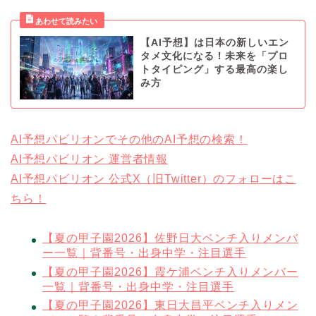
【AI予想】は日本の新しいエン
タメ文化になる！未来を「プロ
トタイピング」する最高の楽し
み方
AI予想パビリオンでその他のAI予想の検索！
AI予想パビリオン 運営者情報
AI予想パビリオン 公式X（旧Twitter）のフォローはこ
ちら！
【夏の甲子園2026】佐野日大ベンチ入りメンバ
ー一覧｜背番号・出身中学・注目選手
【夏の甲子園2026】霞ケ浦ベンチ入りメンバー
一覧｜背番号・出身中学・注目選手
【夏の甲子園2026】東日大昌平ベンチ入りメン