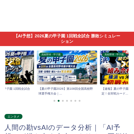
【AI予想】2026夏の甲子園 1回戦全試合 勝敗シミュレー
ション
高校野球・甲子園
高校野球・甲子園
6夏の甲子園 1回戦全試合
【夏の甲子園2026】第108回全国高校野
【速報】夏の甲子園202
球選手権大会｜...
定！全対戦カード...
エンタメ
人間の勘vsAIのデータ分析｜「AI予