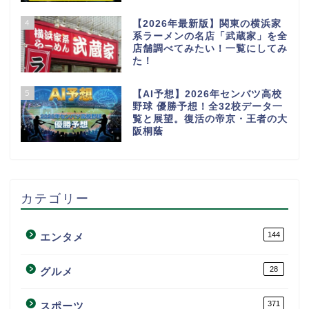
4
【2026年最新版】関東の横浜家
系ラーメンの名店「武蔵家」を全
店舗調べてみたい！一覧にしてみ
た！
5
【AI予想】2026年センバツ高校
野球 優勝予想！全32校データ一
覧と展望。復活の帝京・王者の大
阪桐蔭
カテゴリー
144
エンタメ
28
グルメ
371
スポーツ