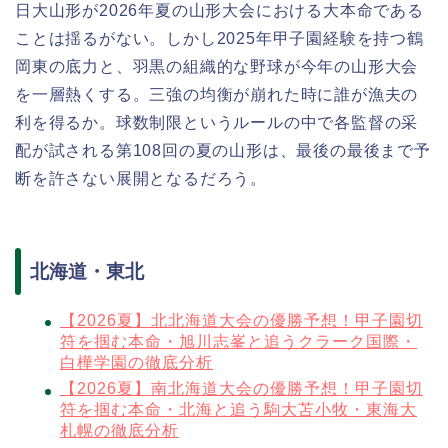
日大山形が2026年夏の山形大会における大本命である
ことは揺るがない。しかし2025年甲子園経験を持つ鶴
岡東の底力と、羽黒の組織的な野球が今年の山形大会
を一層熱くする。三強の均衡が崩れた時に誰が漁夫の
利を得るか。球数制限というルールの中で各監督の采
配が試される第108回の夏の山形は、最後の最後まで予
断を許さない展開となるだろう。
北海道・東北
【2026夏】北北海道大会の優勝予想！甲子園切
符を掴む本命・旭川志峯と追うクラーク国際・
白樺学園の徹底分析
【2026夏】南北海道大会の優勝予想！甲子園切
符を掴む本命・北海と追う駒大苫小牧・東海大
札幌の徹底分析