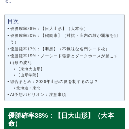
る。
目次
優勝確率38%：【日大山形】（大本命）
優勝確率30%：【鶴岡東】（対抗・庄内の雄が覇権を狙
う）
優勝確率17%：【羽黒】（不気味な名門シード校）
優勝確率15%：ノーシード強豪とダークホースが起こす
山形の波乱
【東海大山形】
【山形学院】
総合まとめ：2026年山形の夏を制するのは？
北海道・東北
AI予想パビリオン：注意事項
優勝確率38%：【日大山形】（大本
命）