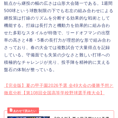
観点から継投の幅の広さは山形大会随一である。1週間
500球という球数制限の下でも右左の組み合わせによる
継投策は打線のリズムを分断する効果的な戦術として
機能する。打線は長打力と機動力を効果的に組み合わ
せた多彩なスタイルが特徴で、リードオフマンの出塁
率の高さと4番・5番の長打力が理想的な形で組み合わ
さっており、春の大会では複数試合で大量得点を記録
している。守備面でも失策の少なさと難しい打球への
積極的なチャレンジが光り、投手陣を精神的に支える
盤石の体制が整っている。
【完全版】夏の甲子園2026予選 全49大会の優勝予想と
徹底分析【第108回全国高等学校野球選手権大会】