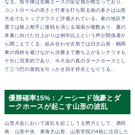
なる。投手陣は右腕エースの安定感が際立っており、
コントロールの良さと打者を打ち取る術の多さは山形
大会でもトップクラスと評価されている。春の地区予
選では格上相手に接戦を演じる場面が複数あり、夏の
本番に向けた仕上がりは例年以上という声が関係者か
ら聞こえてくる。組み合わせ次第では日大山形・鶴岡
東の両校を避けながら決勝まで勝ち上がるシナリオも
十分に現実的であり、今大会の真のダークホースとし
て三つ巴の激戦を引っかき回す存在となりうる。
優勝確率15%：ノーシード強豪とダ
ークホースが起こす山形の波乱
山形大会において波乱を起こしうる勢力として、酒田
南、山形中央、東海大山形、山形学院の4校に注目した