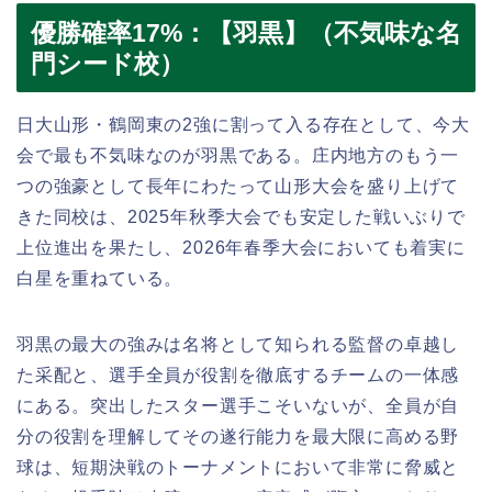
優勝確率17%：【羽黒】（不気味な名
門シード校）
日大山形・鶴岡東の2強に割って入る存在として、今大
会で最も不気味なのが羽黒である。庄内地方のもう一
つの強豪として長年にわたって山形大会を盛り上げて
きた同校は、2025年秋季大会でも安定した戦いぶりで
上位進出を果たし、2026年春季大会においても着実に
白星を重ねている。
羽黒の最大の強みは名将として知られる監督の卓越し
た采配と、選手全員が役割を徹底するチームの一体感
にある。突出したスター選手こそいないが、全員が自
分の役割を理解してその遂行能力を最大限に高める野
球は、短期決戦のトーナメントにおいて非常に脅威と