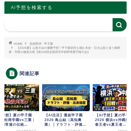
AI予想を検索する
HOME
高校野球・甲子園
【2026夏】山形大会の優勝予想！甲子園切符を掴む本命・日大山形と追う鶴岡
東・羽黒の徹底分析【第108回全国高等学校野球選手権大会】
関連記事
AI予想】夏の甲子園
【AI注目】選抜甲子園
【AI予想】夏の甲子
26 松商学園vs三重｜
2026 鳥山結（高知農
2026 横浜vs沖縄尚
園常連の伝統...
業）｜ドラフト・評価...
春王者vs夏王者...