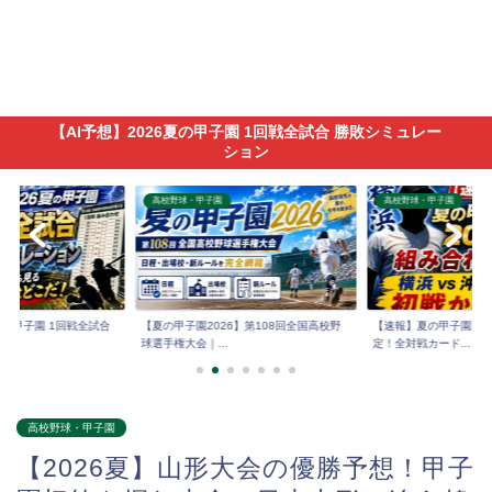
【AI予想】2026夏の甲子園 1回戦全試合 勝敗シミュレー
ション
高校野球・甲子園
高校野球・甲子園
6夏の甲子園 1回戦全試合
【夏の甲子園2026】第108回全国高校野
【速報】夏の甲子園202
球選手権大会｜...
定！全対戦カード...
高校野球・甲子園
【2026夏】山形大会の優勝予想！甲子