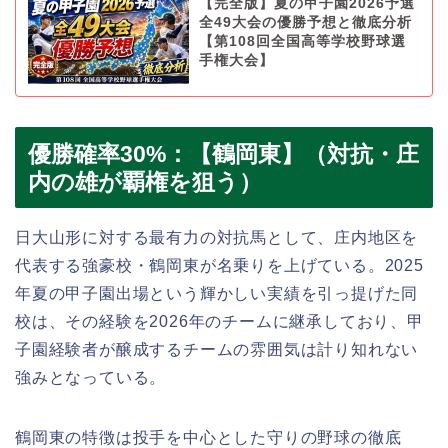
【完全版】夏の甲子園2026予選
全49大会の優勝予想と徹底分析
【第108回全国高等学校野球選
手権大会】
優勝確率30%：【鶴岡東】（対抗・庄
内の雄が覇権を狙う）
日大山形に対する最有力の対抗馬として、庄内地区を
代表する強豪校・鶴岡東が名乗りを上げている。2025
年夏の甲子園出場という輝かしい実績を引っ提げた同
校は、その経験を2026年のチームに継承しており、甲
子園経験者が醸成するチームの雰囲気は計り知れない
強みとなっている。
鶴岡東の特徴は投手を中心とした守りの野球の徹底