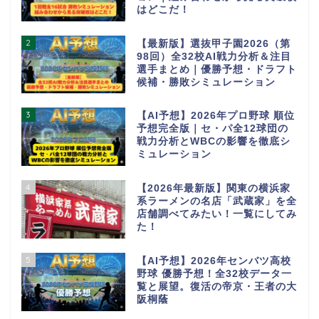
はどこだ！
2
【最新版】選抜甲子園2026（第
98回）全32校AI戦力分析＆注目
選手まとめ｜優勝予想・ドラフト
候補・勝敗シミュレーション
3
【AI予想】2026年プロ野球 順位
予想完全版｜セ・パ全12球団の
戦力分析とWBCの影響を徹底シ
ミュレーション
4
【2026年最新版】関東の横浜家
系ラーメンの名店「武蔵家」を全
店舗調べてみたい！一覧にしてみ
た！
5
【AI予想】2026年センバツ高校
野球 優勝予想！全32校データ一
覧と展望。復活の帝京・王者の大
阪桐蔭