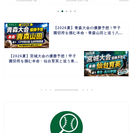
2026年8月1日
2026年3月17日
2026年8
【2026夏】青森大会の優勝予想！甲子
園切符を掴む本命・青森山田と追う八...
【2026夏】宮城大会の優勝予想！甲子
園切符を掴む本命・仙台育英と追う東...