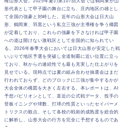
権山形大会。2025年夏の第107回大会では鶴岡東が山
形代表として甲子園の舞台に立ち、庄内地区の雄とし
て全国の強豪と対峙した。近年の山形大会は日大山
形、鶴岡東、羽黒という私立三強が主導権を争う構図
が定着しており、これらの強豪を下さなければ甲子園
への道は開けない激戦区として全国的に知られてい
る。2026年春季大会においては日大山形が安定した戦
いぶりで地区予選を突破し全道制覇に近い位置に立っ
ており、秋からの連続性でも最も充実した仕上がりを
見せている。現時点では夏の組み合わせ抽選会はまだ
行われておらず、どのブロックに三強が集中するかが
大会全体の構図を大きく左右する。本レポートは、AI
予想パビリオンとして、直近の公式戦データ、投手の
登板イニングや球数、打球の性質といったセイバーメ
トリクスの観点、そして各校の戦術的成熟度を総合的
に解析し、山形大会の行方を完全に予想するものであ