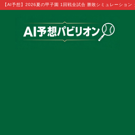
【AI予想】2026夏の甲子園 1回戦全試合 勝敗シミュレーション