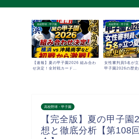
高校野球・甲子園
高校野球・甲子園
26 組み合わ
女性審判員5名が立つ夏｜第108回
【夏の甲子園202
..
甲子園2026の歴史的...
選会はいつ・何時から
高校野球・甲子園
【完全版】夏の甲子園20
想と徹底分析【第108