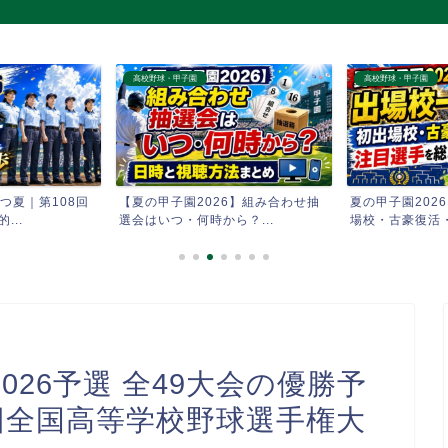
高校野球・甲子園
高校野球・甲子園
6】組み合わせ抽
夏の甲子園2026 出場校一覧｜初出
【夏の甲子園20
？...
場校・古豪復活・注目...
た強豪校まとめ｜
26予選 全49大会の優勝予
回全国高等学校野球選手権大