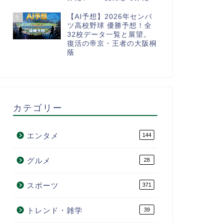
【AI予想】2026年センバ
5
ツ高校野球 優勝予想！全
32校データ一覧と展望。
復活の帝京・王者の大阪桐
蔭
カテゴリー
エンタメ
144
グルメ
28
スポーツ
371
トレンド・雑学
39