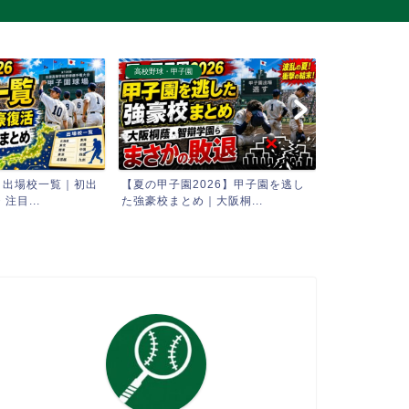
高校野球・甲子園
高校野球・甲子園
26】甲子園を逃し
【AI予想】2026夏の甲子園 1回戦
【夏の甲子園2
大阪桐...
全試合 勝敗シミュ...
高校野球選手権