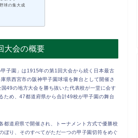
州野球の集大成
8回大会の概要
甲子園」は1915年の第1回大会から続く日本最古
兵庫県西宮市の阪神甲子園球場を舞台として開催さ
、全国49の地方大会を勝ち抜いた代表校が一堂に会す
るため、47都道府県から合計49校が甲子園の舞台
て各都道府県で開催され、トーナメント方式で優勝校
校にのぼり、そのすべてがただ一つの甲子園切符をめぐ