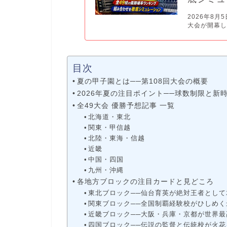
2026年8
大会が開幕し
目次
夏の甲子園とは──第108回大会の概要
2026年夏の注目ポイント──球数制限と新
全49大会 優勝予想記事 一覧
北海道・東北
関東・甲信越
北陸・東海・信越
近畿
中国・四国
九州・沖縄
各地方ブロックの注目カードと見どころ
東北ブロック──仙台育英が絶対王者として
関東ブロック──全国制覇経験校がひしめ
近畿ブロック──大阪・兵庫・京都が世界
四国ブロック──伝説の監督と伝統校が火花