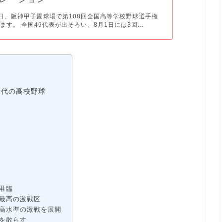
月5日、阪神甲子園球場で第108回全国高等学校野球選手権
ます。 全国49代表が出そろい、8月1日には3回...
時代の高校野球
君臨
く最高の激戦区
最高水準の激戦を展開
を散らす