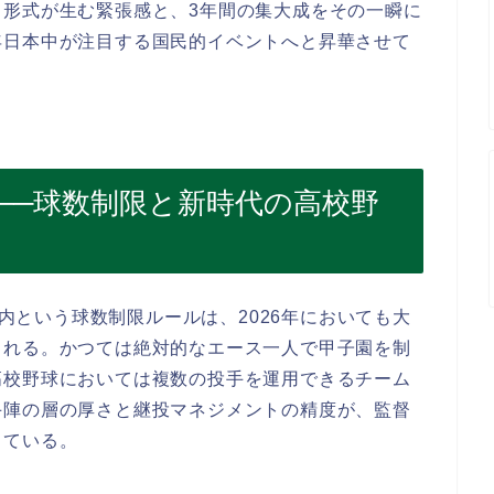
う形式が生む緊張感と、3年間の集大成をその一瞬に
年日本中が注目する国民的イベントへと昇華させて
ト──球数制限と新時代の高校野
以内という球数制限ルールは、2026年においても大
される。かつては絶対的なエース一人で甲子園を制
高校野球においては複数の投手を運用できるチーム
手陣の層の厚さと継投マネジメントの精度が、監督
っている。