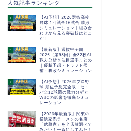
人気記事ランキング
【AI予想】2026選抜高校
1
野球 1回戦全16試合 勝敗
シミュレーション｜組み合
わせから見る突破校はどこ
だ！
【最新版】選抜甲子園
2
2026（第98回）全32校AI
戦力分析＆注目選手まとめ
｜優勝予想・ドラフト候
補・勝敗シミュレーション
【AI予想】2026年プロ野
3
球 順位予想完全版｜セ・
パ全12球団の戦力分析と
WBCの影響を徹底シミュ
レーション
【2026年最新版】関東の
4
横浜家系ラーメンの名店
「武蔵家」を全店舗調べて
みたい！一覧にしてみた！