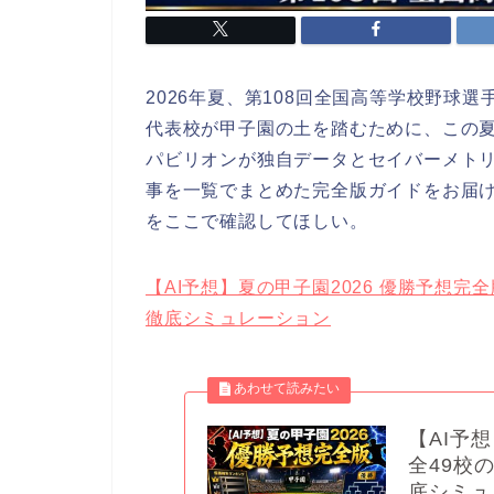
2026年夏、第108回全国高等学校野球
代表校が甲子園の土を踏むために、この夏
パビリオンが独自データとセイバーメトリ
事を一覧でまとめた完全版ガイドをお届
をここで確認してほしい。
【AI予想】夏の甲子園2026 優勝予想
徹底シミュレーション
【AI予
全49校
底シミュ