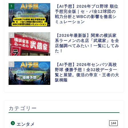
3
【AI予想】2026年プロ野球 順位
予想完全版｜セ・パ全12球団の
戦力分析とWBCの影響を徹底シ
ミュレーション
4
【2026年最新版】関東の横浜家
系ラーメンの名店「武蔵家」を全
店舗調べてみたい！一覧にしてみ
た！
5
【AI予想】2026年センバツ高校
野球 優勝予想！全32校データ一
覧と展望。復活の帝京・王者の大
阪桐蔭
カテゴリー
144
エンタメ