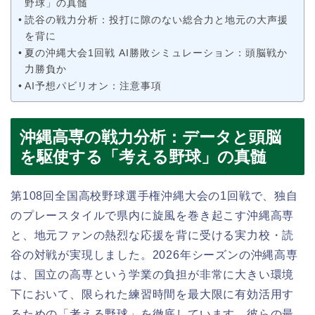
野球」の真髄
読谷の戦力分析：投打に隙のない総合力と地元の大声援
を背に
夏の沖縄大会1回戦 AI勝敗シミュレーション：頭脳戦か
力勝負か
AI予想パビリオン：注意事項
沖縄高専の戦力分析：データと頭脳
を駆使する「考える野球」の真髄
第108回全国高校野球選手権沖縄大会の1回戦で、独自
のプレースタイルで県内に旋風を巻き起こす沖縄高専
と、地元ファンの熱烈な応援を背に受ける実力校・読
谷の対戦が実現しました。2026年シーズンの沖縄高専
は、国立の高専という学業の負担が非常に大きい環境
下において、限られた練習時間を最大限に有効活用す
るための「考える野球」を徹底しています。彼らの最