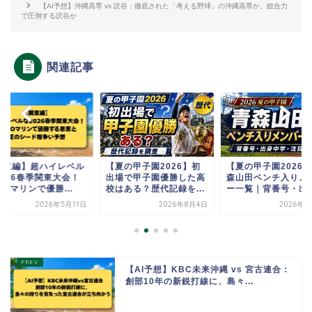
【AI予想】沖縄高専 vs 読谷：徹底された「考える野球」の沖縄高専か、総合力
で圧倒する読谷か
関連記事
関東編】超ハイレベル
【夏の甲子園2026】初
【夏の甲子園2026
2026春季関東大会！
出場で甲子園優勝した高
森山田ベンチ入りメ
ZOマリンで優勝...
校はある？歴代記録を...
ー一覧｜背番号・出身.
2026年5月11日
2026年8月4日
2026年8
【AI予想】KBC未来沖縄 vs 宮古連合：
創部10年の新鋭打線に、島々...