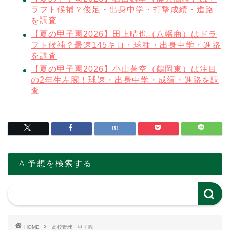
ラフト候補？俊足・出身中学・打撃成績・進路
を調査
【夏の甲子園2026】田上晴也（八幡商）はドラ
フト候補？最速145キロ・球種・出身中学・進路
を調査
【夏の甲子園2026】小山蒼空（鶴岡東）は注目
の2年生左腕！球速・出身中学・成績・進路を調
査
AI予想を検索する
HOME
高校野球・甲子園