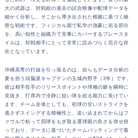
大の武器は、対戦校の過去の試合映像や配球データを
細かく分析し、そこから導き出された根拠に基づく緻
密な戦術です。フィジカル面で私学の強豪に劣る部分
を、高い知性と組織力で見事にカバーするプレースタ
イルは、対戦相手にとって非常に読みづらく厄介な存
在となっています。
沖縄高専の打線を引っ張るのは、自らもデータ分析の
要を担う頭脳派キャプテンの玉城内野手（3年）です。
彼は相手投手のリリースポイントや球種の癖を瞬時に
見抜き、打席内で冷静に狙い球を絞る能力に長けてい
ます。チーム全体としても、初球の甘いストライクを
逃さずスイングする積極性と、追い込まれてからはフ
ァウルで粘って四球をもぎ取る選球眼の良さを併せ持
っており、データに基づいたチームバッティングで着