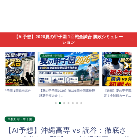
【AI予想】2026夏の甲子園 1回戦全試合 勝敗シミュレー
ション
高校野球・甲子園
高校野球・甲子園
6夏の甲子園 1回戦全試合
【夏の甲子園2026】第108回全国高校野
【速報】夏の甲子園202
球選手権大会｜...
定！全対戦カード...
高校野球・甲子園
【AI予想】沖縄高専 vs 読谷：徹底さ