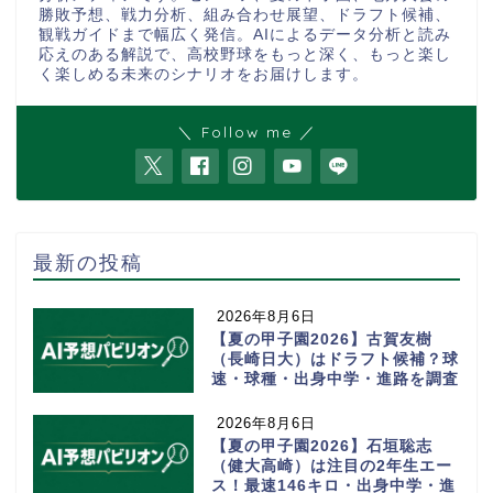
勝敗予想、戦力分析、組み合わせ展望、ドラフト候補、
観戦ガイドまで幅広く発信。AIによるデータ分析と読み
応えのある解説で、高校野球をもっと深く、もっと楽し
く楽しめる未来のシナリオをお届けします。
＼ Follow me ／
最新の投稿
2026年8月6日
【夏の甲子園2026】古賀友樹
（長崎日大）はドラフト候補？球
速・球種・出身中学・進路を調査
2026年8月6日
【夏の甲子園2026】石垣聡志
（健大高崎）は注目の2年生エー
ス！最速146キロ・出身中学・進