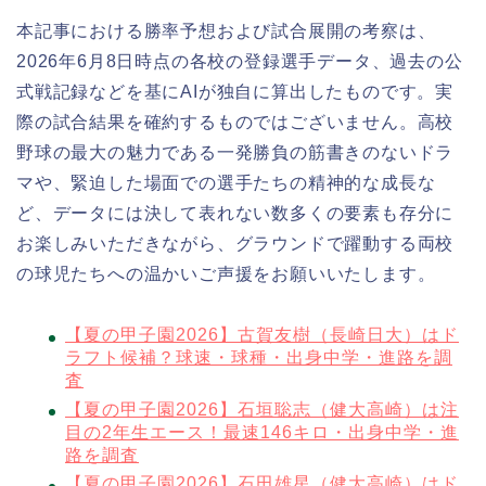
本記事における勝率予想および試合展開の考察は、
2026年6月8日時点の各校の登録選手データ、過去の公
式戦記録などを基にAIが独自に算出したものです。実
際の試合結果を確約するものではございません。高校
野球の最大の魅力である一発勝負の筋書きのないドラ
マや、緊迫した場面での選手たちの精神的な成長な
ど、データには決して表れない数多くの要素も存分に
お楽しみいただきながら、グラウンドで躍動する両校
の球児たちへの温かいご声援をお願いいたします。
【夏の甲子園2026】古賀友樹（長崎日大）はド
ラフト候補？球速・球種・出身中学・進路を調
査
【夏の甲子園2026】石垣聡志（健大高崎）は注
目の2年生エース！最速146キロ・出身中学・進
路を調査
【夏の甲子園2026】石田雄星（健大高崎）はド