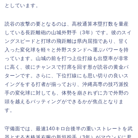
としています。
読谷の攻撃の要となるのは、高校通算本塁打数を量産
している長距離砲の山城外野手（3年）です。彼のスイ
ングスピードと打球の飛距離は県内屈指であり、甘く
入った変化球を軽々と外野スタンドへ運ぶパワーを持
っています。山城の前を打つ上位打線も出塁率が非常
に高く、彼にチャンスで打席を回す形が読谷の黄金パ
ターンです。さらに、下位打線にも思い切りの良いス
イングをする打者が揃っており、沖縄高専の技巧派投
手の変化球に対しても、体勢を崩されずに力で外野の
頭を越えるバッティングができるかが焦点となりま
す。
守備面では、最速140キロ台後半の重いストレートを武
器とする本格派右腕の新垣投手（3年）がマウンドに君