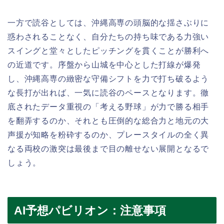
一方で読谷としては、沖縄高専の頭脳的な揺さぶりに
惑わされることなく、自分たちの持ち味である力強い
スイングと堂々としたピッチングを貫くことが勝利へ
の近道です。序盤から山城を中心とした打線が爆発
し、沖縄高専の緻密な守備シフトを力で打ち破るよう
な長打が出れば、一気に読谷のペースとなります。徹
底されたデータ重視の「考える野球」が力で勝る相手
を翻弄するのか、それとも圧倒的な総合力と地元の大
声援が知略を粉砕するのか、プレースタイルの全く異
なる両校の激突は最後まで目の離せない展開となるで
しょう。
AI予想パビリオン：注意事項