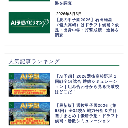
路を調査
2026年8月6日
【夏の甲子園2026】石田雄星
（健大高崎）はドラフト候補？俊
足・出身中学・打撃成績・進路を
調査
人気記事ランキング
1
【AI予想】2026選抜高校野球 1
回戦全16試合 勝敗シミュレーシ
ョン｜組み合わせから見る突破校
はどこだ！
2
【最新版】選抜甲子園2026（第
98回）全32校AI戦力分析＆注目
選手まとめ｜優勝予想・ドラフト
候補・勝敗シミュレーション