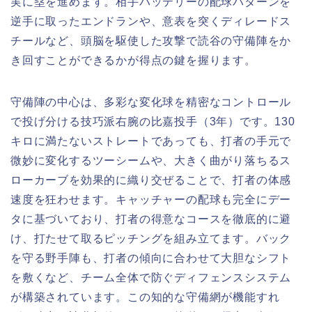
実に塁を進めます。相手バッテリーの配球パターンを
逆手に取ったエンドランや、意表を突くディレードス
チールなど、頭脳を駆使した攻撃で読谷の守備陣をか
き回すことができるかが得点の鍵を握ります。
守備陣の中心は、多彩な変化球を精密なコントロール
で投げ分ける技巧派右腕の比嘉投手（3年）です。130
キロに満たないストレートであっても、打者の手元で
微妙に変化するツーシームや、大きく曲がり落ちるス
ローカーブを効果的に織り交ぜることで、打者の体感
速度を狂わせます。キャッチャーの配球も完全にデー
タに基づいており、打者の得意なコースを徹底的に避
け、打たせて取るピッチングを組み立てます。バック
を守る野手陣も、打者の傾向に合わせて大胆なシフト
を敷くなど、チーム全体で防ぐディフェンスシステム
が構築されています。この知的な守備網が機能すれ