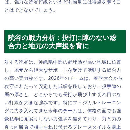
ば、強力な読谷打線といえども簡単には得点を奪うこ
とはできないでしょう。
読谷の戦力分析：投打に隙のない総
合力と地元の大声援を背に
対する読谷は、沖縄県中部の野球熱が高い地域に位置
し、地元から絶大なサポートを受けて活動する総合力
の高い実力校です。2026年のチームは、春季大会から
攻守にわたって安定した成績を残しており、投手陣の
層の厚さと、どこからでも長打が飛び出す切れ目のな
い打線が大きな強みです。特にフィジカルトレーニン
グに力を入れてきた今年のチームは、体格の面でも強
豪私学に見劣りしない力強さを備えており、力と力の
真っ向勝負で相手をねじ伏せるプレースタイルを身上