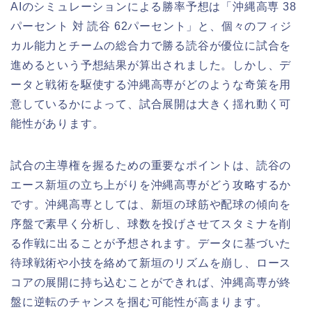
AIのシミュレーションによる勝率予想は「沖縄高専 38
パーセント 対 読谷 62パーセント」と、個々のフィジ
カル能力とチームの総合力で勝る読谷が優位に試合を
進めるという予想結果が算出されました。しかし、デ
ータと戦術を駆使する沖縄高専がどのような奇策を用
意しているかによって、試合展開は大きく揺れ動く可
能性があります。
試合の主導権を握るための重要なポイントは、読谷の
エース新垣の立ち上がりを沖縄高専がどう攻略するか
です。沖縄高専としては、新垣の球筋や配球の傾向を
序盤で素早く分析し、球数を投げさせてスタミナを削
る作戦に出ることが予想されます。データに基づいた
待球戦術や小技を絡めて新垣のリズムを崩し、ロース
コアの展開に持ち込むことができれば、沖縄高専が終
盤に逆転のチャンスを掴む可能性が高まります。