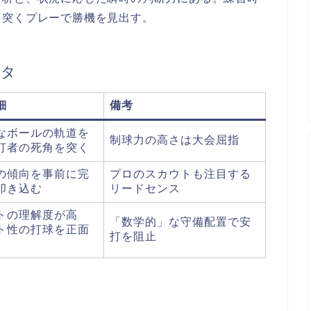
を突くプレーで勝機を見出す。
ータ
細
備考
なボールの軌道を
制球力の高さは大会屈指
打者の死角を突く
の傾向を事前に完
プロのスカウトも注目する
叩き込む
リードセンス
トの理解度が高
「数学的」な守備配置で安
ト性の打球を正面
打を阻止