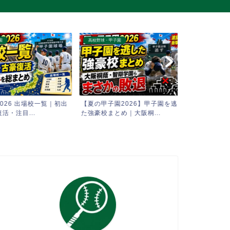
高校野球・甲子園
高校野球・甲子園
6 出場校一覧｜初出
【夏の甲子園2026】甲子園を逃し
【AI予想】2
注目...
た強豪校まとめ｜大阪桐...
全試合 勝敗シミ