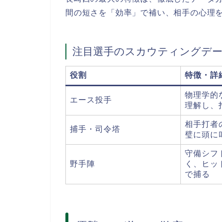
間の短さを「効率」で補い、相手の心理
注目選手のスカウティングデ
役割
特徴・詳
物理学的
エース投手
理解し、
相手打者
捕手・司令塔
璧に頭に
守備シフ
野手陣
く、ヒッ
で捕る