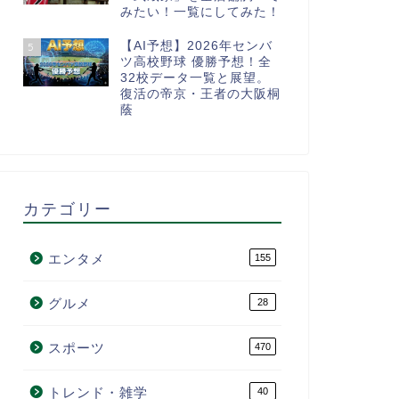
みたい！一覧にしてみた！
【AI予想】2026年センバ
5
ツ高校野球 優勝予想！全
32校データ一覧と展望。
復活の帝京・王者の大阪桐
蔭
カテゴリー
エンタメ
155
グルメ
28
スポーツ
470
トレンド・雑学
40