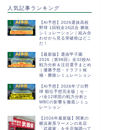
人気記事ランキング
【AI予想】2026選抜高校
1
野球 1回戦全16試合 勝敗
シミュレーション｜組み合
わせから見る突破校はどこ
だ！
【最新版】選抜甲子園
2
2026（第98回）全32校AI
戦力分析＆注目選手まとめ
｜優勝予想・ドラフト候
補・勝敗シミュレーション
【AI予想】2026年プロ野
3
球 順位予想完全版｜セ・
パ全12球団の戦力分析と
WBCの影響を徹底シミュ
レーション
【2026年最新版】関東の
4
横浜家系ラーメンの名店
「武蔵家」を全店舗調べて