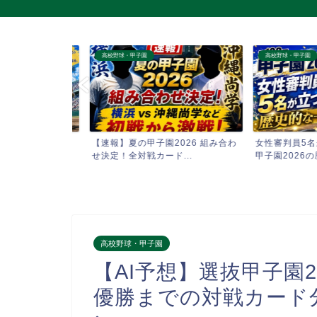
高校野球・甲子園
高校野球・甲子園
第108回全国
【速報】夏の甲子園2026 組み合わ
女性審判員5名が立
..
せ決定！全対戦カード...
甲子園2026の歴史的
高校野球・甲子園
【AI予想】選抜甲子園2
優勝までの対戦カード