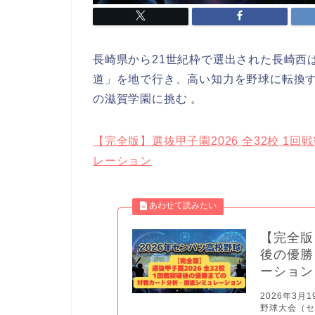
長崎県から21世紀枠で選出された長崎西
道」を地で行き、高い知力を野球に転換
の滋賀学園に挑む 。
【完全版】選抜甲子園2026 全32校 
レーション
【完全版
後の優勝
ーション
2026年3
野球大会（セ