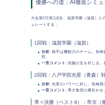
優勝への道：AI徹底シミ
大会第2日第1試合、滋賀学園（滋賀）と
ュレートする 。
1回戦：滋賀学園（滋賀）
分析
: 相手は機動力のチーム。長
想。
一言コメント
: 頭脳が足を封じる
2回戦：八戸学院光星（青森）対
分析
: 光星のパワーに対し、長崎
一言コメント
: 秀才集団の番狂わ
準々決勝（ベスト8）：帝京（