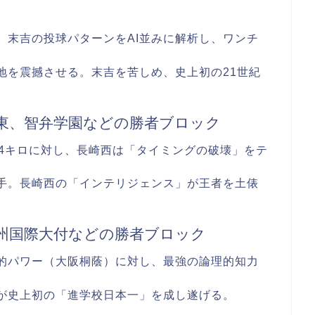
戦。末吉の投球パターンをAI並みに解析し、ワンチ
聖地を震撼させる。末吉を苦しめ、史上初の21世紀
東、智弁学園などの勝者ブロック
154キロに対し、長崎西は「タイミングの破壊」をテ
拍手。長崎西の「インテリジェンス」が王者を土俵
州国際大付などの勝者ブロック
理的パワー（大阪桐蔭）に対し、最強の論理的知力
西が史上初の「進学校日本一」を成し遂げる。