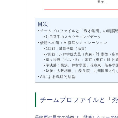
数年...
目次
チームプロファイルと「秀才集団」の頭脳
注目選手のスカウティングデータ
優勝への道：AI徹底シミュレーション
1回戦：滋賀学園（滋賀）
2回戦：八戸学院光星（青森）対 崇徳（広
準々決勝（ベスト8）：帝京（東京）対 沖
準決勝：横浜、神村学園、花巻東、智弁学
決勝：大阪桐蔭、山梨学院、九州国際大付
AIによる戦略的結論
チームプロファイルと「秀
長崎西の最大の特徴は、徹底したデータ