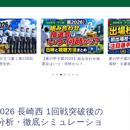
高校野球・甲子園
高校野球・甲子園
つ夏｜第108回
【夏の甲子園2026】組み合わせ抽
夏の甲子園202
...
選会はいつ・何時から？...
場校・古豪復活・
026 長崎西 1回戦突破後の
分析・徹底シミュレーショ