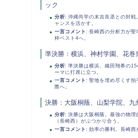
ック
分析
: 沖縄尚学の末吉良丞との対
ャンスを活かす。
一言コメント
: 長崎西の分析力が
枠ベスト4へ。
準決勝：横浜、神村学園、花巻
分析
: 準決勝は横浜。織田翔希の
ーマに打席に立つ。
一言コメント
: 聖地を埋め尽くす
際へ。
決勝：大阪桐蔭、山梨学院、九
分析
: 決勝は大阪桐蔭。最強の物
（長崎西）がぶつかり合う。
一言コメント
: 効率の勝利。長崎