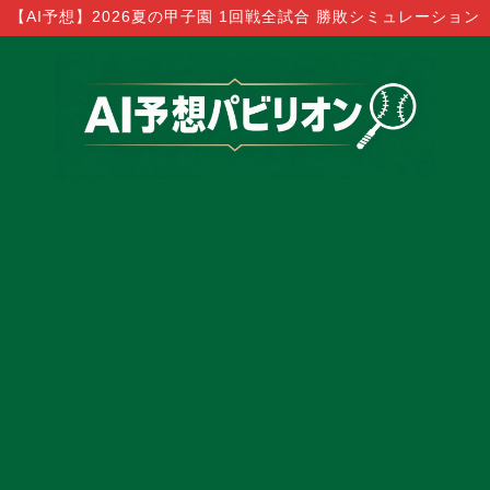
【AI予想】2026夏の甲子園 1回戦全試合 勝敗シミュレーション