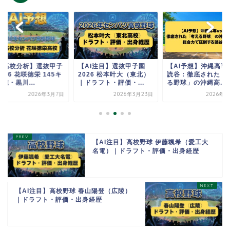
AI高校分析】選抜甲子
【AI注目】選抜甲子園
【AI予想】沖縄高専 
026 花咲徳栄 145キ
2026 松本叶大（東北）
読谷：徹底された「
腕・黒川...
｜ドラフト・評価・...
る野球」の沖縄高...
2026年3月7日
2026年3月23日
2026年6
【AI注目】高校野球 伊藤颯希（愛工大
名電）｜ドラフト・評価・出身経歴
【AI注目】高校野球 春山陽登（広陵）
｜ドラフト・評価・出身経歴