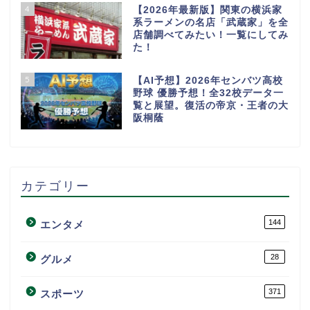
4
【2026年最新版】関東の横浜家
系ラーメンの名店「武蔵家」を全
店舗調べてみたい！一覧にしてみ
た！
5
【AI予想】2026年センバツ高校
野球 優勝予想！全32校データ一
覧と展望。復活の帝京・王者の大
阪桐蔭
カテゴリー
144
エンタメ
28
グルメ
371
スポーツ