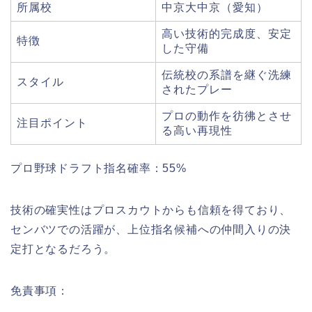
所属校
中京大中京（愛知）
高い技術的完成度、安定
特徴
した守備
伝統校の系譜を継ぐ洗練
スタイル
されたプレー
プロの動作を彷彿とさせ
注目ポイント
る高い再現性
プロ野球ドラフト指名確率：55%
技術の確実性はプロスカウトからも信頼を得ており、
センバツでの活躍が、上位指名候補への仲間入りの決
定打となるだろう。
免責事項：