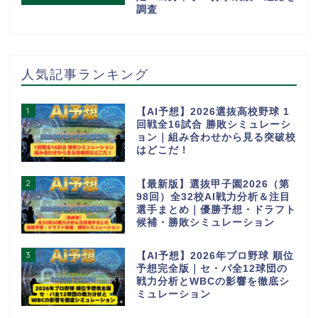
調査
人気記事ランキング
1
【AI予想】2026選抜高校野球 1
回戦全16試合 勝敗シミュレーシ
ョン｜組み合わせから見る突破校
はどこだ！
2
【最新版】選抜甲子園2026（第
98回）全32校AI戦力分析＆注目
選手まとめ｜優勝予想・ドラフト
候補・勝敗シミュレーション
3
【AI予想】2026年プロ野球 順位
予想完全版｜セ・パ全12球団の
戦力分析とWBCの影響を徹底シ
ミュレーション