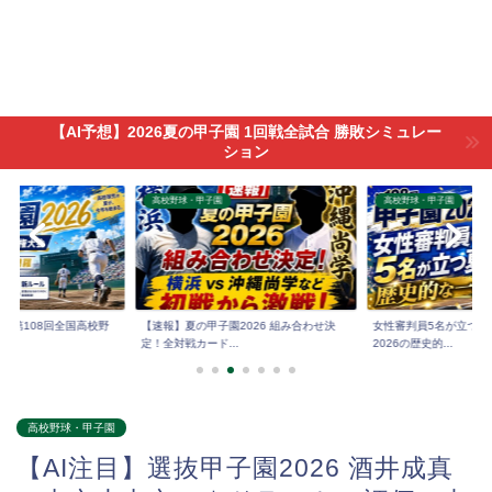
【AI予想】2026夏の甲子園 1回戦全試合 勝敗シミュレー
ション
高校野球・甲子園
高校野球・甲子園
6】第108回全国高校野
【速報】夏の甲子園2026 組み合わせ決
女性審判員5名が立つ夏
定！全対戦カード...
2026の歴史的...
高校野球・甲子園
【AI注目】選抜甲子園2026 酒井成真