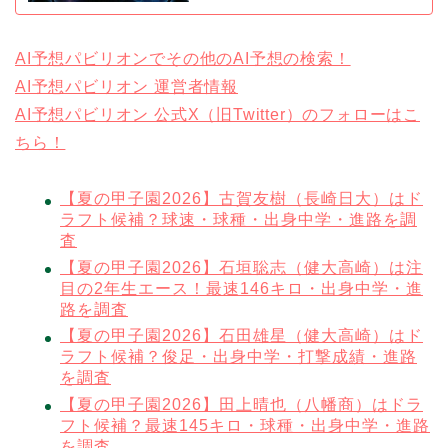
AI予想パビリオンでその他のAI予想の検索！
AI予想パビリオン 運営者情報
AI予想パビリオン 公式X（旧Twitter）のフォローはこ
ちら！
【夏の甲子園2026】古賀友樹（長崎日大）はド
ラフト候補？球速・球種・出身中学・進路を調
査
【夏の甲子園2026】石垣聡志（健大高崎）は注
目の2年生エース！最速146キロ・出身中学・進
路を調査
【夏の甲子園2026】石田雄星（健大高崎）はド
ラフト候補？俊足・出身中学・打撃成績・進路
を調査
【夏の甲子園2026】田上晴也（八幡商）はドラ
フト候補？最速145キロ・球種・出身中学・進路
を調査