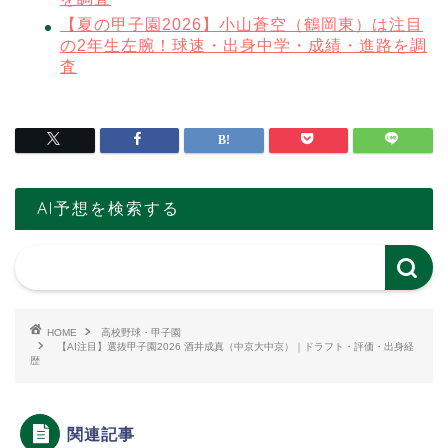
【夏の甲子園2026】小山蒼空（鶴岡東）は注目
の2年生左腕！球速・出身中学・成績・進路を調
査
AI予想を検索する
HOME
高校野球・甲子園
【AI注目】選抜甲子園2026 酒井成真（中京大中京）｜ドラフト・評価・出身経
歴
関連記事