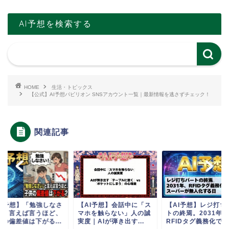
AI予想を検索する
HOME
生活・トピックス
【公式】AI予想パビリオン SNSアカウント一覧｜最新情報を逃さずチェック！
関連記事
AI予想】「勉強しなさ
【AI予想】会話中に「ス
【AI予想】レジ打ち
」と言えば言うほど、
マホを触らない」人の誠
トの終焉。2031年、
供の偏差値は下がる...
実度｜AIが弾き出す...
RFIDタグ義務化で...