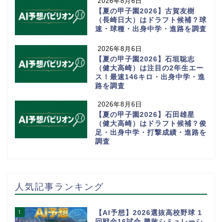
2026年8月6日
【夏の甲子園2026】古賀友樹
（長崎日大）はドラフト候補？球
速・球種・出身中学・進路を調査
2026年8月6日
【夏の甲子園2026】石垣聡志
（健大高崎）は注目の2年生エー
ス！最速146キロ・出身中学・進
路を調査
2026年8月6日
【夏の甲子園2026】石田雄星
（健大高崎）はドラフト候補？俊
足・出身中学・打撃成績・進路を
調査
人気記事ランキング
1
【AI予想】2026選抜高校野球 1
回戦全16試合 勝敗シミュレーシ