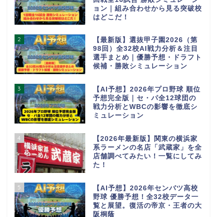
ョン｜組み合わせから見る突破校
はどこだ！
2
【最新版】選抜甲子園2026（第
98回）全32校AI戦力分析＆注目
選手まとめ｜優勝予想・ドラフト
候補・勝敗シミュレーション
3
【AI予想】2026年プロ野球 順位
予想完全版｜セ・パ全12球団の
戦力分析とWBCの影響を徹底シ
ミュレーション
4
【2026年最新版】関東の横浜家
系ラーメンの名店「武蔵家」を全
店舗調べてみたい！一覧にしてみ
た！
5
【AI予想】2026年センバツ高校
野球 優勝予想！全32校データ一
覧と展望。復活の帝京・王者の大
阪桐蔭