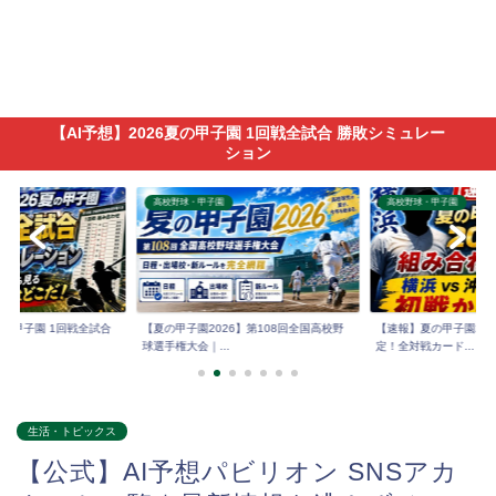
【AI予想】2026夏の甲子園 1回戦全試合 勝敗シミュレー
ション
高校野球・甲子園
高校野球・甲子園
6夏の甲子園 1回戦全試合
【夏の甲子園2026】第108回全国高校野
【速報】夏の甲子園202
球選手権大会｜...
定！全対戦カード...
生活・トピックス
【公式】AI予想パビリオン SNSアカ