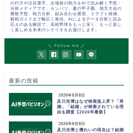
の行方や注目選手、出場校の戦力をAIで読み解く予想・
分析メディアです。センバツ、夏の甲子園、地方大会の
勝敗予想、戦力分析、組み合わせ展望、ドラフト候補、
観戦ガイドまで幅広く発信。AIによるデータ分析と読み
応えのある解説で、高校野球をもっと深く、もっと楽し
く楽しめる未来のシナリオをお届けします。
＼ Follow me ／
最新の投稿
2026年8月8日
及川光博はなぜ検索急上昇？「再
婚」「結婚」が検索されている理
由を調査【2026年最新】
2026年8月8日
及川光博と檀れいの現在は？結婚