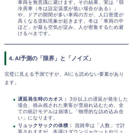
車両を無意識に避けます。その結果、実は「弱
冷房車（冬は設定温度が低い場合がある）」
や、ドアの開閉が多い車両の方が、人口密度が
高くなる逆転現象が起きます。冬は「車両の中
ほど」が最も空気が淀み、人が密集するため避
けるべきです。
4. AI予測の「限界」と「ノイズ」
完璧に見える予測ですが、AIにも読めない要素があり
ます。
遅延発生時のカオス：
3分以上の遅延が発生した
場合、積み残された乗客が雪崩れ込むため、全
ての統計モデルは崩壊し「物理的な詰め込み合
い」になります。
リュックサックの体積：
混雑率は「人数」で計
算されますが、冬場はダウンジャケットやリュ