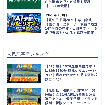
から離婚までと再婚説を整理
【2026年最新】
2026年8月8日
【夏の甲子園2026】稲山幸汰
（霞ケ浦）はドラフト候補？最速
147キロの球種・出身中学・「今
夏で野球をやめる」進路を調査
人気記事ランキング
1
【AI予想】2026選抜高校野球 1
回戦全16試合 勝敗シミュレーシ
ョン｜組み合わせから見る突破校
はどこだ！
2
【最新版】選抜甲子園2026（第
98回）全32校AI戦力分析＆注目
選手まとめ｜優勝予想・ドラフト
候補・勝敗シミュレーション