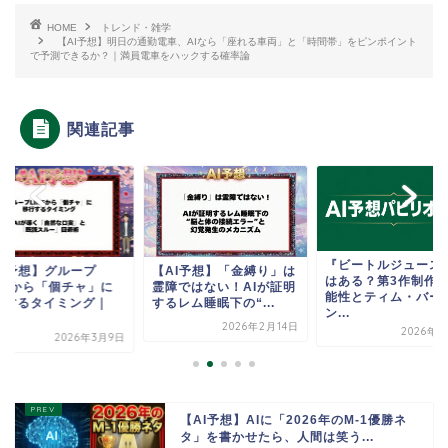
HOME
トレンド・雑学
【AI予想】明日の通勤電車、AIなら「座れる車両」と「時間帯」をピンポイント
で予測できるか？｜満員電車をハックする確率論
関連記事
『ビートルジュース
AI予想】グループ
【AI予想】「金縛り」は
はある？第3作制作
INEから「個チャ」に
霊障ではない！AIが証明
能性とティム・バー
行するタイミング｜
するレム睡眠下の“...
ン...
.
2026年2月14日
2026年8
2026年3月9日
【AI予想】AIに「2026年のM-1優勝ネ
タ」を書かせたら、人間は笑う...