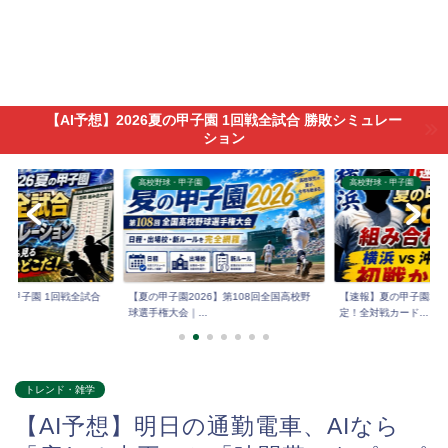
【AI予想】2026夏の甲子園 1回戦全試合 勝敗シミュレー
ション
高校野球・甲子園
高校野球・甲子園
6夏の甲子園 1回戦全試合
【夏の甲子園2026】第108回全国高校野
【速報】夏の甲子園202
球選手権大会｜...
定！全対戦カード...
トレンド・雑学
【AI予想】明日の通勤電車、AIなら