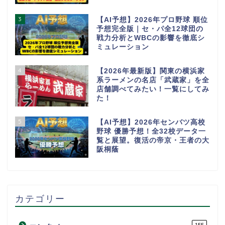
3
【AI予想】2026年プロ野球 順位
予想完全版｜セ・パ全12球団の
戦力分析とWBCの影響を徹底シ
ミュレーション
4
【2026年最新版】関東の横浜家
系ラーメンの名店「武蔵家」を全
店舗調べてみたい！一覧にしてみ
た！
5
【AI予想】2026年センバツ高校
野球 優勝予想！全32校データ一
覧と展望。復活の帝京・王者の大
阪桐蔭
カテゴリー
155