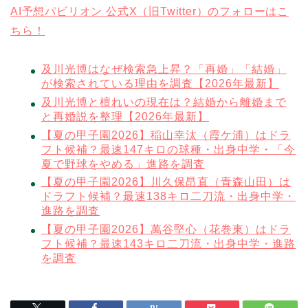
AI予想パビリオン 公式X（旧Twitter）のフォローはこ
ちら！
及川光博はなぜ検索急上昇？「再婚」「結婚」
が検索されている理由を調査【2026年最新】
及川光博と檀れいの現在は？結婚から離婚まで
と再婚説を整理【2026年最新】
【夏の甲子園2026】稲山幸汰（霞ケ浦）はドラ
フト候補？最速147キロの球種・出身中学・「今
夏で野球をやめる」進路を調査
【夏の甲子園2026】川久保昂直（青森山田）は
ドラフト候補？最速138キロ二刀流・出身中学・
進路を調査
【夏の甲子園2026】萬谷堅心（花巻東）はドラ
フト候補？最速143キロ二刀流・出身中学・進路
を調査