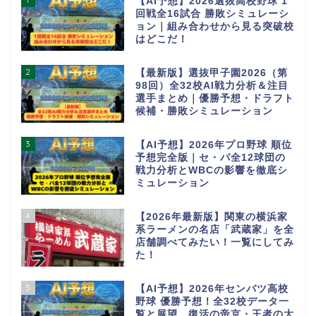
【AI予想】2026選抜高校野球 1
回戦全16試合 勝敗シミュレーシ
ョン｜組み合わせから見る突破校
はどこだ！
2
【最新版】選抜甲子園2026（第
98回）全32校AI戦力分析＆注目
選手まとめ｜優勝予想・ドラフト
候補・勝敗シミュレーション
3
【AI予想】2026年プロ野球 順位
予想完全版｜セ・パ全12球団の
戦力分析とWBCの影響を徹底シ
ミュレーション
4
【2026年最新版】関東の横浜家
系ラーメンの名店「武蔵家」を全
店舗調べてみたい！一覧にしてみ
た！
5
【AI予想】2026年センバツ高校
野球 優勝予想！全32校データ一
覧と展望。復活の帝京・王者の大