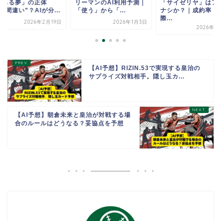
が出る夢」の正体
リーマンのAI利用予測｜
「サイゼリヤ」はア
見間違い”？AIが分...
「使う」から「...
ナシか？｜成約率（
際...
2026年2月19日
2026年1月3日
2026年1
【AI予想】RIZIN.53で実現する皇治の
サプライズ対戦相手。隠し玉カ...
【AI予想】朝倉未来と皇治が対戦する場
合のルールはどうなる？妥協点を予想