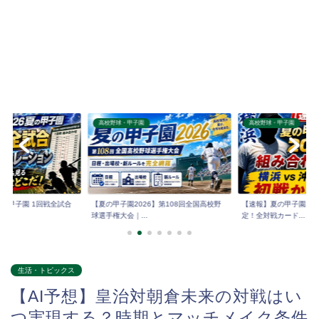
高校野球・甲子園
高校野球・甲子園
6夏の甲子園 1回戦全試合
【夏の甲子園2026】第108回全国高校野
【速報】夏の甲子園202
球選手権大会｜...
定！全対戦カード...
生活・トピックス
【AI予想】皇治対朝倉未来の対戦はい
つ実現する？時期とマッチメイク条件