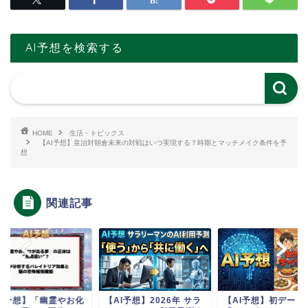
AI予想を検索する
HOME
生活・トピックス
【AI予想】皇治対朝倉未来の対戦はいつ実現する？時期とマッチメイク条件を予
想
関連記事
AI予想】「幽霊やお化
【AI予想】2026年 サラ
【AI予想】初デート