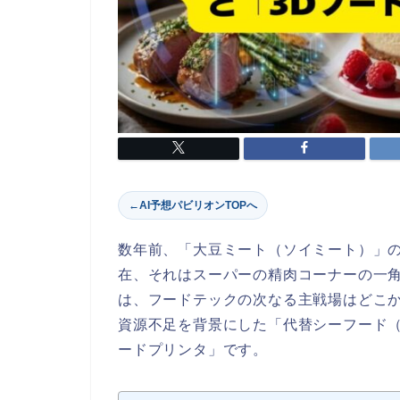
←
AI予想パビリオンTOPへ
数年前、「大豆ミート（ソイミート）」の
在、それはスーパーの精肉コーナーの一角
は、フードテックの次なる主戦場はどこか
資源不足を背景にした「代替シーフード（Alt
ードプリンタ」です。