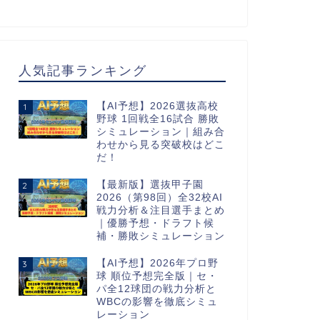
人気記事ランキング
【AI予想】2026選抜高校
1
野球 1回戦全16試合 勝敗
シミュレーション｜組み合
わせから見る突破校はどこ
だ！
【最新版】選抜甲子園
2
2026（第98回）全32校AI
戦力分析＆注目選手まとめ
｜優勝予想・ドラフト候
補・勝敗シミュレーション
【AI予想】2026年プロ野
3
球 順位予想完全版｜セ・
パ全12球団の戦力分析と
WBCの影響を徹底シミュ
レーション