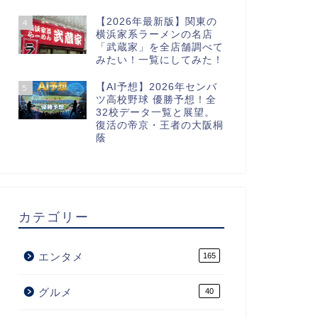
【2026年最新版】関東の
4
横浜家系ラーメンの名店
「武蔵家」を全店舗調べて
みたい！一覧にしてみた！
【AI予想】2026年センバ
5
ツ高校野球 優勝予想！全
32校データ一覧と展望。
復活の帝京・王者の大阪桐
蔭
カテゴリー
エンタメ
165
グルメ
40