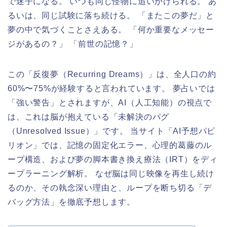
で迷子になる。 いつも同じ怪物に追いかけられる。 あ
るいは、同じ試験に落ち続ける。 「またこの夢だ」と
夢の中で気づくことさえある。 「何か重要なメッセー
ジがあるの？」 「前世の記憶？」
この「反復夢（Recurring Dreams）」は、全人口の約
60%〜75%が経験すると言われています。 夢占いでは
「強い警告」とされますが、AI（人工知能）の視点で
は、これは脳が抱えている「未解決のバグ
（Unresolved Issue）」です。 当サイト「AI予想パビ
リオン」では、記憶の固定化エラー、心理的葛藤のル
ープ構造、および夢の脚本書き換え療法（IRT）をディ
ープラーニング解析。 なぜ脳は同じ映像を再生し続け
るのか、その執念深い理由と、ループを断ち切る「デ
バッグ方法」を徹底予想します。