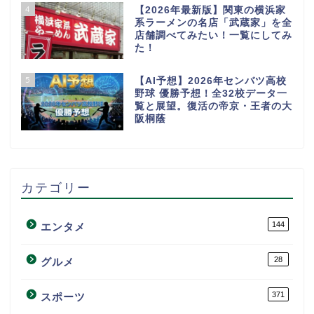
4
【2026年最新版】関東の横浜家
系ラーメンの名店「武蔵家」を全
店舗調べてみたい！一覧にしてみ
た！
5
【AI予想】2026年センバツ高校
野球 優勝予想！全32校データ一
覧と展望。復活の帝京・王者の大
阪桐蔭
カテゴリー
144
エンタメ
28
グルメ
371
スポーツ