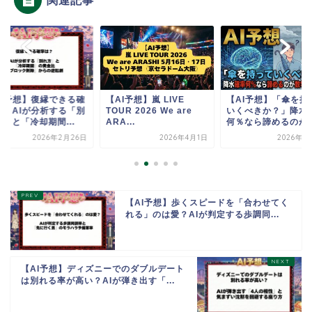
関連記事
AI予想】復縁できる確
【AI予想】嵐 LIVE
【AI予想】「傘を持
は？AIが分析する「別
TOUR 2026 We are
いくべきか？」降水
」と「冷却期間...
ARA...
何％なら諦めるのが数.
2026年2月26日
2026年4月1日
2026年1
【AI予想】歩くスピードを「合わせてく
れる」のは愛？AIが判定する歩調同...
【AI予想】ディズニーでのダブルデート
は別れる率が高い？AIが弾き出す「...