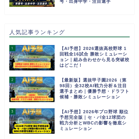
号・出身中学・注目選手
人気記事ランキング
1
【AI予想】2026選抜高校野球 1
回戦全16試合 勝敗シミュレーシ
ョン｜組み合わせから見る突破校
はどこだ！
2
【最新版】選抜甲子園2026（第
98回）全32校AI戦力分析＆注目
選手まとめ｜優勝予想・ドラフト
候補・勝敗シミュレーション
3
【AI予想】2026年プロ野球 順位
予想完全版｜セ・パ全12球団の
戦力分析とWBCの影響を徹底シ
ミュレーション