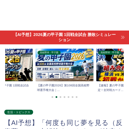
【AI予想】2026夏の甲子園 1回戦全試合 勝敗シミュレー
ション
高校野球・甲子園
高校野球・甲子園
6夏の甲子園 1回戦全試合
【夏の甲子園2026】第108回全国高校野
【速報】夏の甲子園202
球選手権大会｜...
定！全対戦カード...
生活・トピックス
【AI予想】「何度も同じ夢を見る（反