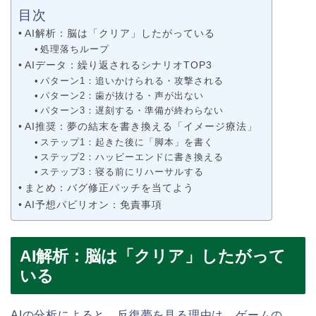
目次
AI解析：脳は「クリア」したがっている
処理落ちループ
AIデータ：繰り返されるシナリオTOP3
パターン1：追いかけられる・攻撃される
パターン2：歯が抜ける・声が出ない
パターン3：遅刻する・準備が終わらない
AI推奨：夢の結末を書き換える「イメージ療法」
ステップ1：起きた後に「脚本」を書く
ステップ2：ハッピーエンドに書き換える
ステップ3：寝る前にリハーサルする
まとめ：バグ修正パッチを当てよう
AI予想パビリオン：免責事項
AI解析：脳は「クリア」したがって
いる
AIの分析によると、反復夢を見る理由は、ゲームの