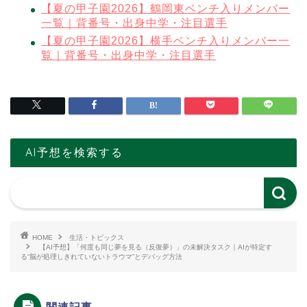
【夏の甲子園2026】鶴岡東ベンチ入りメンバー
一覧｜背番号・出身中学・注目選手
【夏の甲子園2026】横手ベンチ入りメンバー一
覧｜背番号・出身中学・注目選手
AI予想を検索する
HOME
生活・トピックス
【AI予想】「何度も同じ夢を見る（反復夢）」の未解決タスク｜AIが特定す
る“脳が処理しきれていないトラウマ”とデバッグ方法