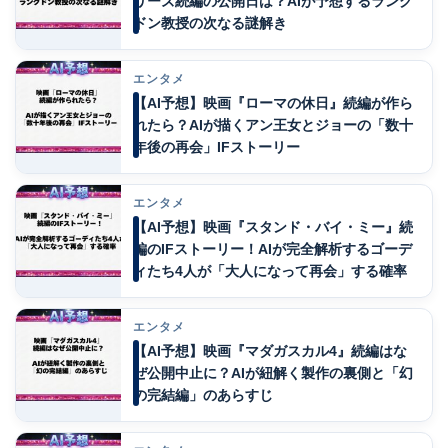
リーズ続編の公開日は？AIが予想するラング
ドン教授の次なる謎解き
エンタメ
【AI予想】映画『ローマの休日』続編が作ら
れたら？AIが描くアン王女とジョーの「数十
年後の再会」IFストーリー
エンタメ
【AI予想】映画『スタンド・バイ・ミー』続
編のIFストーリー！AIが完全解析するゴーデ
ィたち4人が「大人になって再会」する確率
エンタメ
【AI予想】映画『マダガスカル4』続編はな
ぜ公開中止に？AIが紐解く製作の裏側と「幻
の完結編」のあらすじ