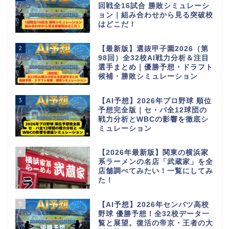
回戦全16試合 勝敗シミュレーシ
ョン｜組み合わせから見る突破校
はどこだ！
2
【最新版】選抜甲子園2026（第
98回）全32校AI戦力分析＆注目
選手まとめ｜優勝予想・ドラフト
候補・勝敗シミュレーション
3
【AI予想】2026年プロ野球 順位
予想完全版｜セ・パ全12球団の
戦力分析とWBCの影響を徹底シ
ミュレーション
4
【2026年最新版】関東の横浜家
系ラーメンの名店「武蔵家」を全
店舗調べてみたい！一覧にしてみ
た！
5
【AI予想】2026年センバツ高校
野球 優勝予想！全32校データ一
覧と展望。復活の帝京・王者の大