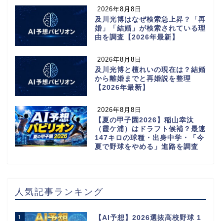
2026年8月8日
及川光博はなぜ検索急上昇？「再
婚」「結婚」が検索されている理
由を調査【2026年最新】
2026年8月8日
及川光博と檀れいの現在は？結婚
から離婚までと再婚説を整理
【2026年最新】
2026年8月8日
【夏の甲子園2026】稲山幸汰
（霞ケ浦）はドラフト候補？最速
147キロの球種・出身中学・「今
夏で野球をやめる」進路を調査
人気記事ランキング
1
【AI予想】2026選抜高校野球 1