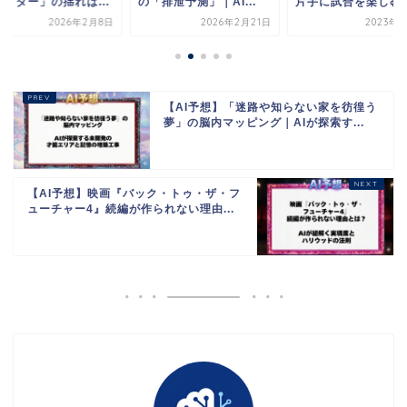
ライダー」の揺れは...
の「排泄予測」｜AI...
片手に試合を楽しむ..
2026年2月8日
2026年2月21日
2023年1
【AI予想】「迷路や知らない家を彷徨う
夢」の脳内マッピング｜AIが探索す...
【AI予想】映画『バック・トゥ・ザ・フ
ューチャー4』続編が作られない理由...