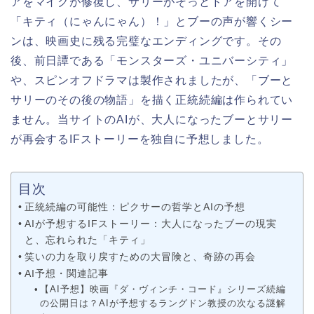
アをマイクが修復し、サリーがそっとドアを開けて
「キティ（にゃんにゃん）！」とブーの声が響くシー
ンは、映画史に残る完璧なエンディングです。その
後、前日譚である「モンスターズ・ユニバーシティ」
や、スピンオフドラマは製作されましたが、「ブーと
サリーのその後の物語」を描く正統続編は作られてい
ません。当サイトのAIが、大人になったブーとサリー
が再会するIFストーリーを独自に予想しました。
目次
正統続編の可能性：ピクサーの哲学とAIの予想
AIが予想するIFストーリー：大人になったブーの現実
と、忘れられた「キティ」
笑いの力を取り戻すための大冒険と、奇跡の再会
AI予想・関連記事
【AI予想】映画『ダ・ヴィンチ・コード』シリーズ続編
の公開日は？AIが予想するラングドン教授の次なる謎解