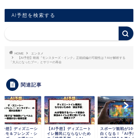
AI予想を検索する
HOME
エンタメ
【AI予想】映画『モンスターズ・インク』正統続編の可能性は？AIが解析する
「大人になったブー」とサリーの再会
関連記事
AI予想】ディズニーシ
【AI予想】ディズニート
スポーツ観戦が100
「ニモ＆フレンズ・シ
イレ難民にならないため
白くなる！「AI予想