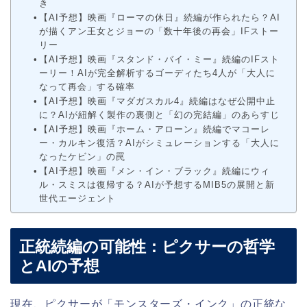
き
【AI予想】映画『ローマの休日』続編が作られたら？AI
が描くアン王女とジョーの「数十年後の再会」IFストー
リー
【AI予想】映画『スタンド・バイ・ミー』続編のIFスト
ーリー！AIが完全解析するゴーディたち4人が「大人に
なって再会」する確率
【AI予想】映画『マダガスカル4』続編はなぜ公開中止
に？AIが紐解く製作の裏側と「幻の完結編」のあらすじ
【AI予想】映画『ホーム・アローン』続編でマコーレ
ー・カルキン復活？AIがシミュレーションする「大人に
なったケビン」の罠
【AI予想】映画『メン・イン・ブラック』続編にウィ
ル・スミスは復帰する？AIが予想するMIB5の展開と新
世代エージェント
正統続編の可能性：ピクサーの哲学
とAIの予想
現在、ピクサーが「モンスターズ・インク」の正統な