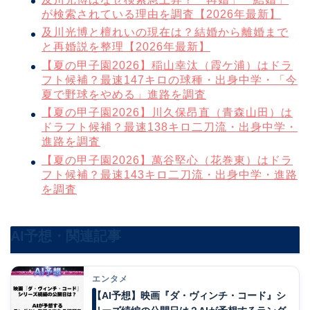
が検索されている理由を調査【2026年最新】
及川光博と檀れいの現在は？結婚から離婚まで
と再婚説を整理【2026年最新】
【夏の甲子園2026】稲山幸汰（霞ケ浦）はドラ
フト候補？最速147キロの球種・出身中学・「今
夏で野球をやめる」進路を調査
【夏の甲子園2026】川久保昂直（青森山田）は
ドラフト候補？最速138キロ二刀流・出身中学・
進路を調査
【夏の甲子園2026】萬谷堅心（花巻東）はドラ
フト候補？最速143キロ二刀流・出身中学・進路
を調査
AI予想・関連記事
エンタメ
【AI予想】映画『ダ・ヴィンチ・コード』シ