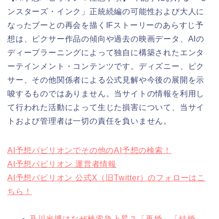
ンスターズ・インク」正統続編の可能性および大人に
なったブーとの再会を描くIFストーリーのあらすじ予
想は、ピクサー作品の傾向や過去の映画データ、AIの
ディープラーニングによって独自に構築されたエンタ
ーテインメント・コンテンツです。ディズニー、ピク
サー、その他関係者による公式見解や今後の展開を示
唆するものではありません。当サイトの情報を利用し
て行われた活動によって生じた損害について、当サイ
トおよび管理者は一切の責任を負いません。
AI予想パビリオンでその他のAI予想の検索！
AI予想パビリオン 運営者情報
AI予想パビリオン 公式X（旧Twitter）のフォローはこ
ちら！
及川光博はなぜ検索急上昇？「再婚」「結婚」