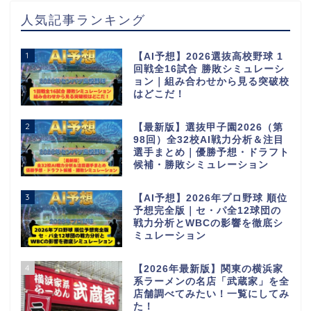
人気記事ランキング
1
【AI予想】2026選抜高校野球 1
回戦全16試合 勝敗シミュレーシ
ョン｜組み合わせから見る突破校
はどこだ！
2
【最新版】選抜甲子園2026（第
98回）全32校AI戦力分析＆注目
選手まとめ｜優勝予想・ドラフト
候補・勝敗シミュレーション
3
【AI予想】2026年プロ野球 順位
予想完全版｜セ・パ全12球団の
戦力分析とWBCの影響を徹底シ
ミュレーション
4
【2026年最新版】関東の横浜家
系ラーメンの名店「武蔵家」を全
店舗調べてみたい！一覧にしてみ
た！