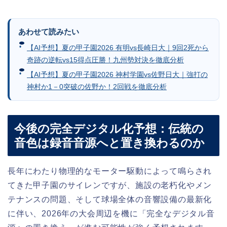
あわせて読みたい
【AI予想】夏の甲子園2026 有明vs長崎日大｜9回2死から
奇跡の逆転vs15得点圧勝！九州勢対決を徹底分析
【AI予想】夏の甲子園2026 神村学園vs佐野日大｜強打の
神村か1－0突破の佐野か！2回戦を徹底分析
今後の完全デジタル化予想：伝統の
音色は録音音源へと置き換わるのか
長年にわたり物理的なモーター駆動によって鳴らされ
てきた甲子園のサイレンですが、施設の老朽化やメン
テナンスの問題、そして球場全体の音響設備の最新化
に伴い、2026年の大会周辺を機に「完全なデジタル音