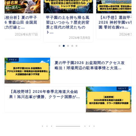
AI高校分析】夏の甲子
甲子園の土を持ち帰る風
【AI予想】選抜甲子
026 青森山田 全国屈
習はいつから？歴史的背
2026 神村学園vs智
強力打線と...
景と現代の球児たちの
園 零封右腕vs...
ト...
2026年6月17日
2026年3月
2026年3月8日
夏の甲子園2026 お盆期間のアクセス攻
略法！球場周辺の駐車場事情と大混...
【高校野球】2026年春季北海道大会結
果！旭川志峯が優勝、クラーク国際が...