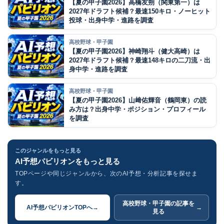
【夏の甲子園2026】高橋友朔（関東第一）は
2027年ドラフト候補？最速150キロ・ノーヒット
投球・出身中学・進路を調査
高校野球・甲子園
【夏の甲子園2026】神崎翔斗（健大高崎）は
2027年ドラフト候補？最速148キロの二刀流・出
身中学・進路を調査
高校野球・甲子園
【夏の甲子園2026】山﨑佑輝音（鶴岡東）の読
み方は？出身中学・ポジション・プロフィール
を調査
このジャンルをもっと見る
AI予想パビリオンをもっと見る
TOPページや同じジャンルから、次のAI予想・分析記事を探せま
す。
高校野球・甲子園の記事を
AI予想パビリオンTOPへ
→
→
見る