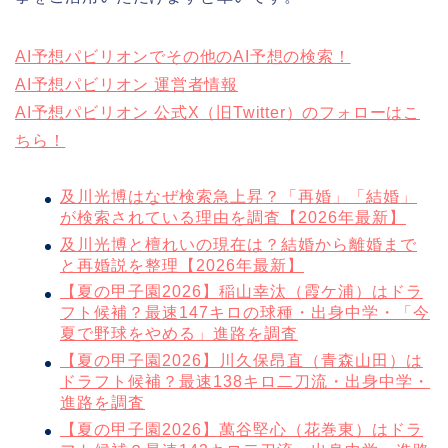
AI予想パビリオンでその他のAI予想の検索！
AI予想パビリオン 運営者情報
AI予想パビリオン 公式X（旧Twitter）のフォローはこ
ちら！
及川光博はなぜ検索急上昇？「再婚」「結婚」
が検索されている理由を調査【2026年最新】
及川光博と檀れいの現在は？結婚から離婚まで
と再婚説を整理【2026年最新】
【夏の甲子園2026】稲山幸汰（霞ケ浦）はドラ
フト候補？最速147キロの球種・出身中学・「今
夏で野球をやめる」進路を調査
【夏の甲子園2026】川久保昂直（青森山田）は
ドラフト候補？最速138キロ二刀流・出身中学・
進路を調査
【夏の甲子園2026】萬谷堅心（花巻東）はドラ