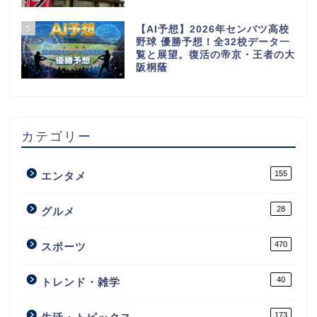
5
【AI予想】2026年センバツ高校
野球 優勝予想！全32校データ一
覧と展望。復活の帝京・王者の大
阪桐蔭
カテゴリー
155
エンタメ
28
グルメ
470
スポーツ
40
トレンド・雑学
173