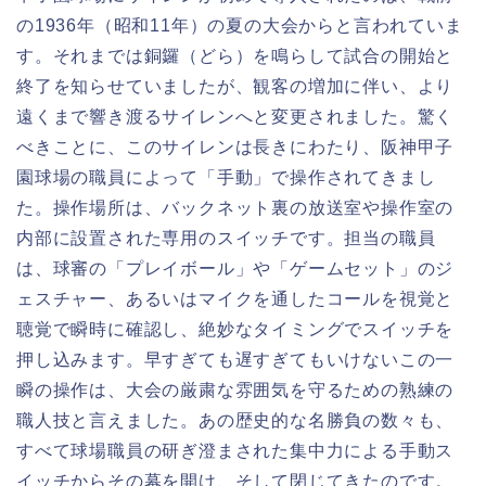
の1936年（昭和11年）の夏の大会からと言われていま
す。それまでは銅鑼（どら）を鳴らして試合の開始と
終了を知らせていましたが、観客の増加に伴い、より
遠くまで響き渡るサイレンへと変更されました。驚く
べきことに、このサイレンは長きにわたり、阪神甲子
園球場の職員によって「手動」で操作されてきまし
た。操作場所は、バックネット裏の放送室や操作室の
内部に設置された専用のスイッチです。担当の職員
は、球審の「プレイボール」や「ゲームセット」のジ
ェスチャー、あるいはマイクを通したコールを視覚と
聴覚で瞬時に確認し、絶妙なタイミングでスイッチを
押し込みます。早すぎても遅すぎてもいけないこの一
瞬の操作は、大会の厳粛な雰囲気を守るための熟練の
職人技と言えました。あの歴史的な名勝負の数々も、
すべて球場職員の研ぎ澄まされた集中力による手動ス
イッチからその幕を開け、そして閉じてきたのです。