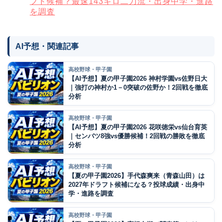
フト候補？最速143キロ二刀流・出身中学・進路
を調査
AI予想・関連記事
高校野球・甲子園
【AI予想】夏の甲子園2026 神村学園vs佐野日大
｜強打の神村か1－0突破の佐野か！2回戦を徹底
分析
高校野球・甲子園
【AI予想】夏の甲子園2026 花咲徳栄vs仙台育英
｜センバツ8強vs優勝候補！2回戦の勝敗を徹底
分析
高校野球・甲子園
【夏の甲子園2026】手代森爽来（青森山田）は
2027年ドラフト候補になる？投球成績・出身中
学・進路を調査
高校野球・甲子園