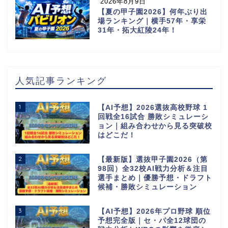
2026年8月9日
【夏の甲子園2026】何年ぶり出
場ランキング｜横手57年・享栄
31年・拓大紅陵24年！
人気記事ランキング
1
【AI予想】2026選抜高校野球 1
回戦全16試合 勝敗シミュレーシ
ョン｜組み合わせから見る突破校
はどこだ！
2
【最新版】選抜甲子園2026（第
98回）全32校AI戦力分析＆注目
選手まとめ｜優勝予想・ドラフト
候補・勝敗シミュレーション
3
【AI予想】2026年プロ野球 順位
予想完全版｜セ・パ全12球団の