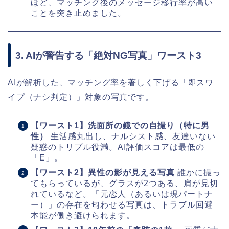
ほど、マッチング後のメッセージ移行率が高い
ことを突き止めました。
3. AIが警告する「絶対NG写真」ワースト3
AIが解析した、マッチング率を著しく下げる「即スワ
イプ（ナシ判定）」対象の写真です。
【ワースト1】洗面所の鏡での自撮り（特に男
性）
生活感丸出し、ナルシスト感、友達いない
疑惑のトリプル役満。AI評価スコアは最低の
「E」。
【ワースト2】異性の影が見える写真
誰かに撮っ
てもらっているが、グラスが2つある、肩が見切
れているなど。「元恋人（あるいは現パートナ
ー）」の存在を匂わせる写真は、トラブル回避
本能が働き避けられます。