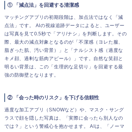
① 「減点法」を回避する清潔感
マッチングアプリの初期段階は、加点法ではなく「減
点法」です。 AIの視線追跡データによると、ユーザー
は写真を見て0.5秒で「アリ/ナシ」を判断します。その
際、最大の減点対象となるのが「不潔感（ヨレた服、
脂ぎった肌、汚い背景）」と「ナルシスト感（過度な
キメ顔、過剰な筋肉アピール）」です。自然な笑顔と
明るい背景は、この「生理的な足切り」を回避する最
強の防御壁となります。
② 「会った時のリスク」を下げる信頼性
過度な加工アプリ（SNOWなど）や、マスク・サング
ラスで顔を隠した写真は、「実際に会ったら別人なの
では？」という警戒心を抱かせます。 AIは、「ノーマ