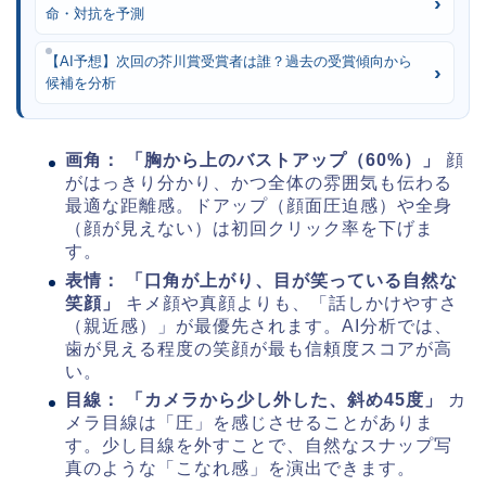
命・対抗を予測
【AI予想】次回の芥川賞受賞者は誰？過去の受賞傾向から
候補を分析
画角：
「胸から上のバストアップ（60%）」
顔
がはっきり分かり、かつ全体の雰囲気も伝わる
最適な距離感。ドアップ（顔面圧迫感）や全身
（顔が見えない）は初回クリック率を下げま
す。
表情：
「口角が上がり、目が笑っている自然な
笑顔」
キメ顔や真顔よりも、「話しかけやすさ
（親近感）」が最優先されます。AI分析では、
歯が見える程度の笑顔が最も信頼度スコアが高
い。
目線：
「カメラから少し外した、斜め45度」
カ
メラ目線は「圧」を感じさせることがありま
す。少し目線を外すことで、自然なスナップ写
真のような「こなれ感」を演出できます。