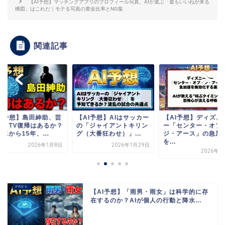
【AI予想】マッチングアプリのプロフィール写真、AIが選ぶ「最もいいねが来る
構図」はこれだ｜モテる写真の黄金比率とNG集
関連記事
AI予想】島田紳助、芸
【AI予想】AIはサッカー
【AI予想】ディズニ
界・TV復帰はあるか？
の「ジャイアントキリン
ー「センター・オブ
退から15年、...
グ（大番狂わせ）」...
ジ・アース」の急加
を...
2026年1月8日
2026年1月29日
2026年2
【AI予想】「雨男・雨女」は科学的に存
在するのか？AIが個人の行動と降水...