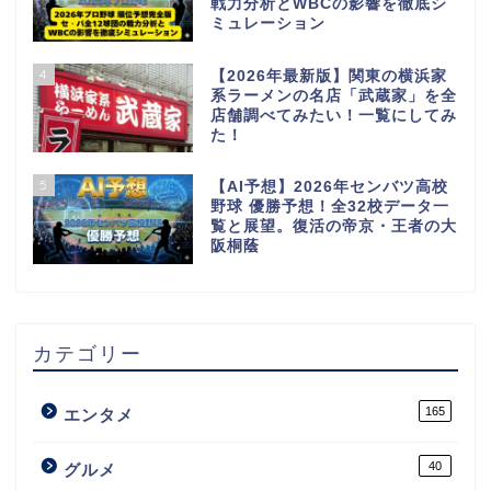
戦力分析とWBCの影響を徹底シ
ミュレーション
4
【2026年最新版】関東の横浜家
系ラーメンの名店「武蔵家」を全
店舗調べてみたい！一覧にしてみ
た！
5
【AI予想】2026年センバツ高校
野球 優勝予想！全32校データ一
覧と展望。復活の帝京・王者の大
阪桐蔭
カテゴリー
165
エンタメ
40
グルメ