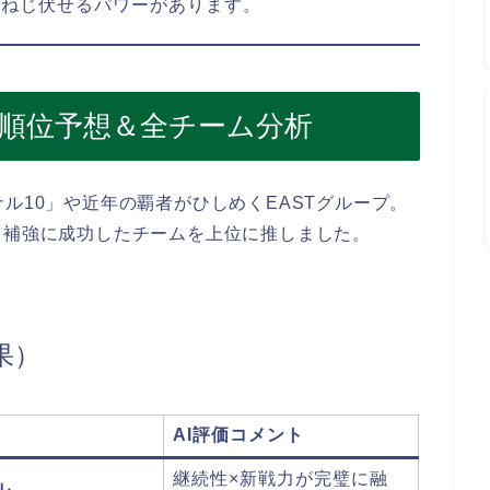
でねじ伏せるパワーがあります。
AI順位予想＆全チーム分析
ル10」や近年の覇者がひしめくEASTグループ。
と補強に成功したチームを上位に推しました。
果）
AI評価コメント
継続性×新戦力が完璧に融
ル