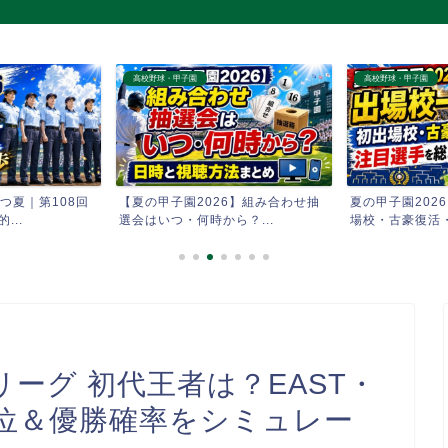
高校野球・甲子園
高校野球・甲子園
つ夏｜第108回
【夏の甲子園2026】組み合わせ抽
夏の甲子園202
...
選会はいつ・何時から？...
場校・古豪復活・
リーグ 初代王者は？EAST・
順位＆優勝確率をシミュレー