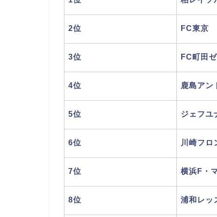
2位
FC東京
3位
FC町田
4位
鹿島アン
5位
ジェフユ
6位
川崎フロ
7位
横浜F・
8位
浦和レッ