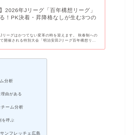
想】2026年Jリーグ「百年構想リーグ」
る！PK決着・昇降格なしが生む3つの
月、Jリーグはかつてない変革の時を迎えます。 秋春制への
て開催される特別大会「明治安田Jリーグ百年構想リ...
ーム分析
は理由がある
全チーム分析
利を呼ぶ
 サンフレッチェ広島