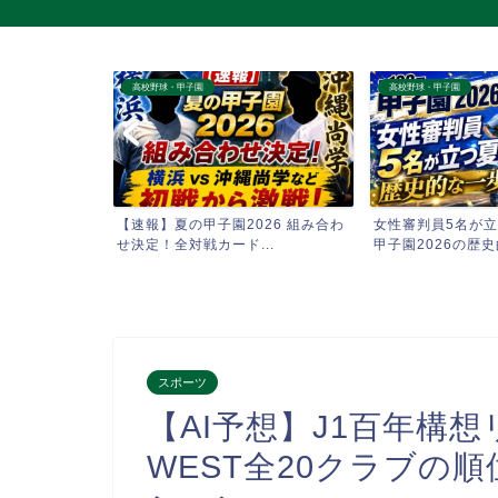
高校野球・甲子園
高校野球・甲子園
第108回全国
【速報】夏の甲子園2026 組み合わ
女性審判員5名が立
..
せ決定！全対戦カード...
甲子園2026の歴史的
スポーツ
【AI予想】J1百年構想
WEST全20クラブの