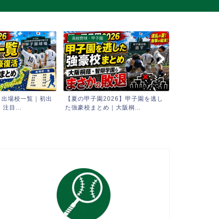
高校野球・甲子園
高校野球・甲子園
6 出場校一覧｜初出
【夏の甲子園2026】甲子園を逃し
【AI予想】2
注目...
た強豪校まとめ｜大阪桐...
全試合 勝敗シミ