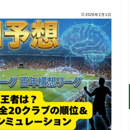
2026年2月1日