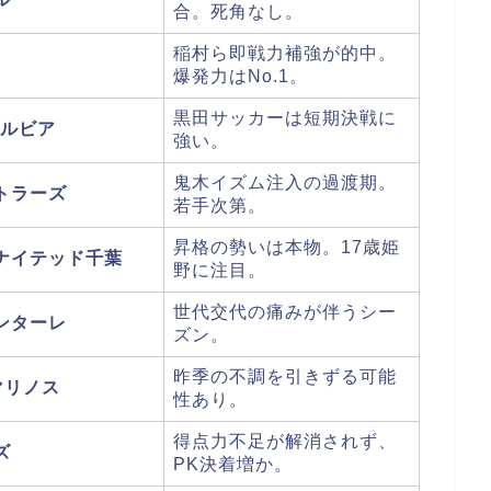
合。死角なし。
稲村ら即戦力補強が的中。
爆発力はNo.1。
黒田サッカーは短期決戦に
ゼルビア
強い。
鬼木イズム注入の過渡期。
トラーズ
若手次第。
昇格の勢いは本物。17歳姫
ナイテッド千葉
野に注目。
世代交代の痛みが伴うシー
ンターレ
ズン。
昨季の不調を引きずる可能
マリノス
性あり。
得点力不足が解消されず、
ズ
PK決着増か。