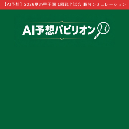
【AI予想】2026夏の甲子園 1回戦全試合 勝敗シミュレーション