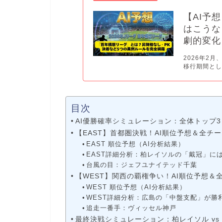
【AI予
はこうな
劇的変化
2026年2
移行期間とし
目次
AI優勝確率シミュレーション：全体トップ3
【EAST】首都圏決戦！AI順位予想＆全チ
EAST 順位予想（AI分析結果）
EAST詳細分析：柏レイソルの「戴冠」に
台風の目：ジェフユナイテッド千葉
【WEST】関西の覇権争い！AI順位予想＆
WEST 順位予想（AI分析結果）
WEST詳細分析：広島の「中盤支配」が勝
追走一番手：ヴィッセル神戸
最終決戦シミュレーション：柏レイソル vs