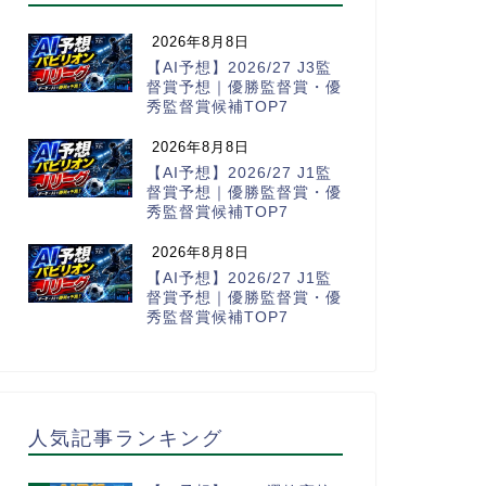
2026年8月8日
【AI予想】2026/27 J3監
督賞予想｜優勝監督賞・優
秀監督賞候補TOP7
2026年8月8日
【AI予想】2026/27 J1監
督賞予想｜優勝監督賞・優
秀監督賞候補TOP7
2026年8月8日
【AI予想】2026/27 J1監
督賞予想｜優勝監督賞・優
秀監督賞候補TOP7
人気記事ランキング