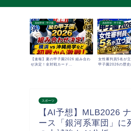
高校野球・甲子園
高校野球・甲子園
第108回全国
【速報】夏の甲子園2026 組み合わ
女性審判員5名が立
..
せ決定！全対戦カード...
甲子園2026の歴史的
スポーツ
【AI予想】MLB202
ース「銀河系軍団」に