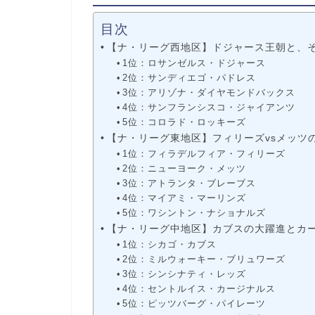
目次
【ナ・リーグ西地区】ドジャース王朝と、
1位：ロサンゼルス・ドジャース
2位：サンディエゴ・パドレス
3位：アリゾナ・ダイヤモンドバックス
4位：サンフランシスコ・ジャイアンツ
5位：コロラド・ロッキーズ
【ナ・リーグ東地区】フィリーズvsメッツ
1位：フィラデルフィア・フィリーズ
2位：ニューヨーク・メッツ
3位：アトランタ・ブレーブス
4位：マイアミ・マーリンズ
5位：ワシントン・ナショナルズ
【ナ・リーグ中地区】カブスの大躍進とカ
1位：シカゴ・カブス
2位：ミルウォーキー・ブリュワーズ
3位：シンシナティ・レッズ
4位：セントルイス・カージナルス
5位：ピッツバーグ・パイレーツ