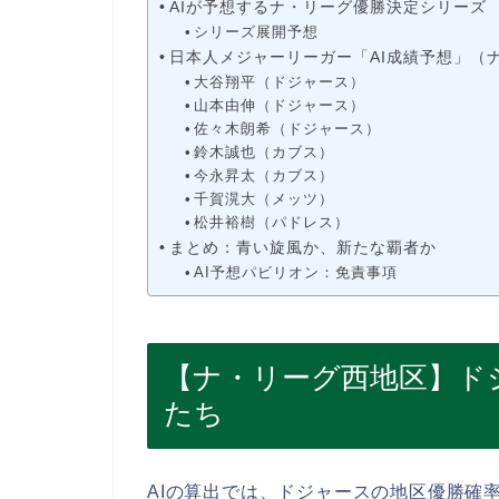
AIが予想するナ・リーグ優勝決定シリーズ
シリーズ展開予想
日本人メジャーリーガー「AI成績予想」（
大谷翔平（ドジャース）
山本由伸（ドジャース）
佐々木朗希（ドジャース）
鈴木誠也（カブス）
今永昇太（カブス）
千賀滉大（メッツ）
松井裕樹（パドレス）
まとめ：青い旋風か、新たな覇者か
AI予想パビリオン：免責事項
【ナ・リーグ西地区】ド
たち
AIの算出では、ドジャースの地区優勝確