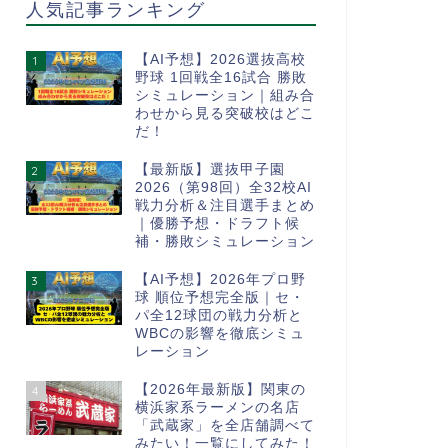
人気記事ランキング
【AI予想】2026選抜高校
1
野球 1回戦全16試合 勝敗
シミュレーション｜組み合
わせから見る突破校はどこ
だ！
【最新版】選抜甲子園
2
2026（第98回）全32校AI
戦力分析＆注目選手まとめ
｜優勝予想・ドラフト候
補・勝敗シミュレーション
【AI予想】2026年プロ野
3
球 順位予想完全版｜セ・
パ全12球団の戦力分析と
WBCの影響を徹底シミュ
レーション
【2026年最新版】関東の
4
横浜家系ラーメンの名店
「武蔵家」を全店舗調べて
みたい！一覧にしてみた！