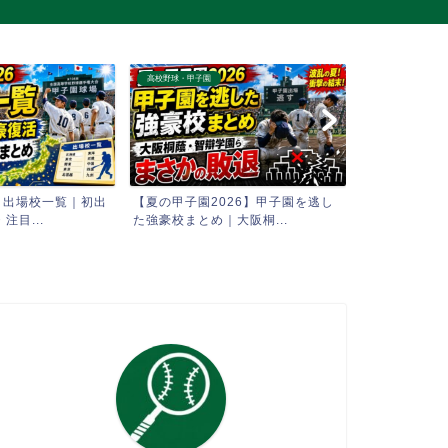
高校野球・甲子園
高校野球・甲子園
6 出場校一覧｜初出
【夏の甲子園2026】甲子園を逃し
【AI予想】2
注目...
た強豪校まとめ｜大阪桐...
全試合 勝敗シミ