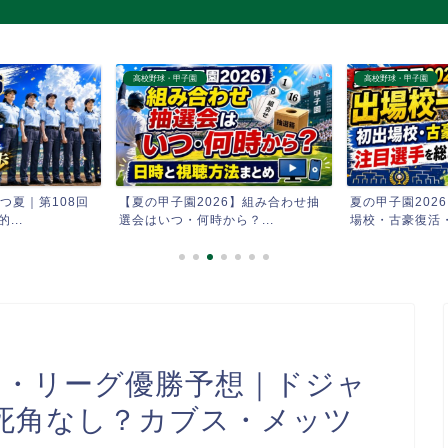
高校野球・甲子園
高校野球・甲子園
つ夏｜第108回
【夏の甲子園2026】組み合わせ抽
夏の甲子園202
...
選会はいつ・何時から？...
場校・古豪復活・
6 ナ・リーグ優勝予想｜ドジャ
死角なし？カブス・メッツ