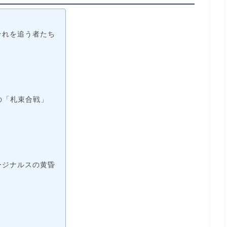
それを追う者たち
の「札束合戦」
ージナルスの黄昏