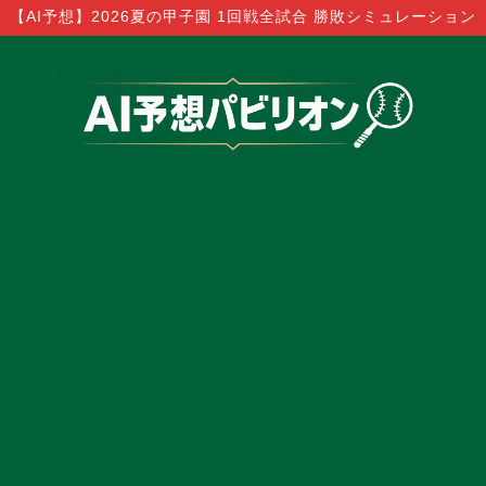
【AI予想】2026夏の甲子園 1回戦全試合 勝敗シミュレーション