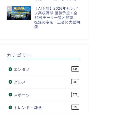
【AI予想】2026年センバ
5
ツ高校野球 優勝予想！全
32校データ一覧と展望。
復活の帝京・王者の大阪桐
蔭
カテゴリー
エンタメ
144
グルメ
28
スポーツ
371
トレンド・雑学
39