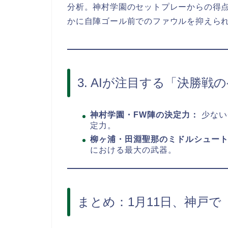
分析。神村学園のセットプレーからの得
かに自陣ゴール前でのファウルを抑えら
3. AIが注目する「決勝
神村学園・FW陣の決定力：
少ない
定力。
柳ヶ浦・田淵聖那のミドルシュー
における最大の武器。
まとめ：1月11日、神戸