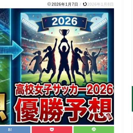
2026年1月7日
/
2026年1月8日