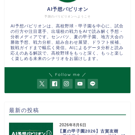
AI予想パビリオン
予測のパリビリオンへようこそ
AI予想パビリオンは、高校野球・甲子園を中心に、試合
の行方や注目選手、出場校の戦力をAIで読み解く予想・
分析メディアです。センバツ、夏の甲子園、地方大会の
勝敗予想、戦力分析、組み合わせ展望、ドラフト候補、
観戦ガイドまで幅広く発信。AIによるデータ分析と読み
応えのある解説で、高校野球をもっと深く、もっと楽し
く楽しめる未来のシナリオをお届けします。
＼ Follow me ／
最新の投稿
2026年8月6日
【夏の甲子園2026】古賀友樹