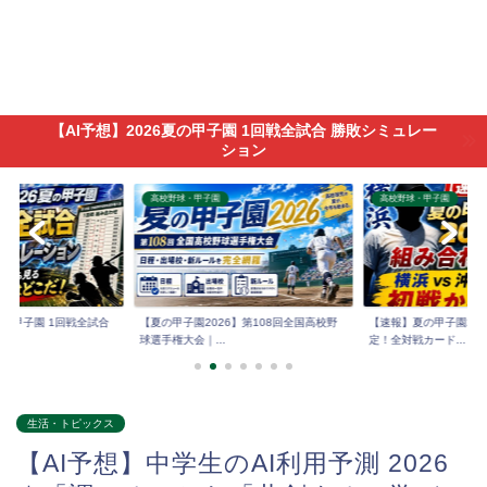
【AI予想】2026夏の甲子園 1回戦全試合 勝敗シミュレー
ション
高校野球・甲子園
高校野球・甲子園
6夏の甲子園 1回戦全試合
【夏の甲子園2026】第108回全国高校野
【速報】夏の甲子園202
球選手権大会｜...
定！全対戦カード...
生活・トピックス
【AI予想】中学生のAI利用予測 2026