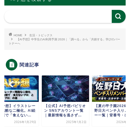
HOME
生活・トピックス
【AI予想】中学生のAI利用予測 2026｜「調べる」から「共創する」学びのパー
トナーへ
関連記事
AI予想】イラストレー
【公式】AI予想パビリオ
【夏の甲子園2026
ー残酷な二極化。AI絵
ン SNSアカウント一覧
野日大ベンチ入りメ
頭で「食えない...
｜最新情報を逃さず...
ー一覧｜背番号・出身.
2026年1月29日
2023年1月2日
2026年8