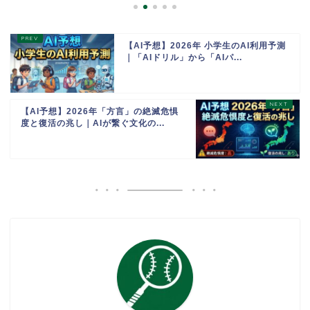
【AI予想】2026年 小学生のAI利用予測
｜「AIドリル」から「AIパ...
【AI予想】2026年「方言」の絶滅危惧
度と復活の兆し｜AIが繋ぐ文化の...