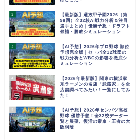
2
【最新版】選抜甲子園2026（第
98回）全32校AI戦力分析＆注目
選手まとめ｜優勝予想・ドラフト
候補・勝敗シミュレーション
3
【AI予想】2026年プロ野球 順位
予想完全版｜セ・パ全12球団の
戦力分析とWBCの影響を徹底シ
ミュレーション
4
【2026年最新版】関東の横浜家
系ラーメンの名店「武蔵家」を全
店舗調べてみたい！一覧にしてみ
た！
5
【AI予想】2026年センバツ高校
野球 優勝予想！全32校データ一
覧と展望。復活の帝京・王者の大
阪桐蔭