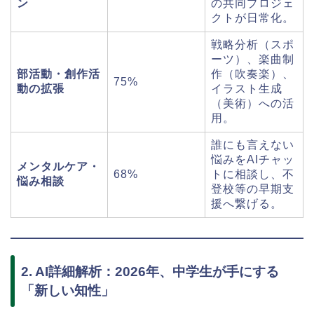
ン
の共同プロジェ
クトが日常化。
戦略分析（スポ
ーツ）、楽曲制
部活動・創作活
作（吹奏楽）、
75%
動の拡張
イラスト生成
（美術）への活
用。
誰にも言えない
悩みをAIチャッ
メンタルケア・
68%
トに相談し、不
悩み相談
登校等の早期支
援へ繋げる。
2. AI詳細解析：2026年、中学生が手にする
「新しい知性」