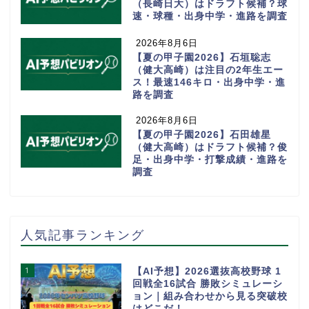
（長崎日大）はドラフト候補？球
速・球種・出身中学・進路を調査
2026年8月6日
【夏の甲子園2026】石垣聡志
（健大高崎）は注目の2年生エー
ス！最速146キロ・出身中学・進
路を調査
2026年8月6日
【夏の甲子園2026】石田雄星
（健大高崎）はドラフト候補？俊
足・出身中学・打撃成績・進路を
調査
人気記事ランキング
1
【AI予想】2026選抜高校野球 1
回戦全16試合 勝敗シミュレーシ
ョン｜組み合わせから見る突破校
はどこだ！