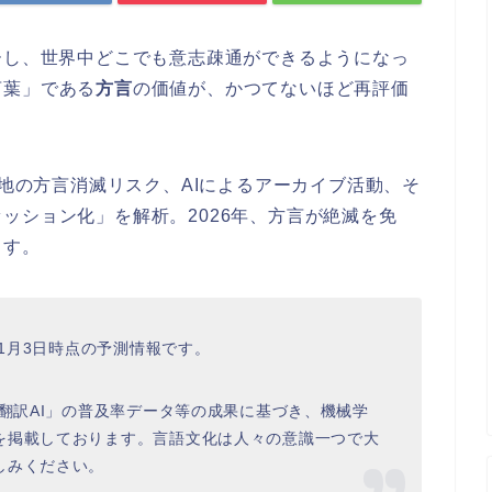
ーし、世界中どこでも意志疎通ができるようになっ
言葉」である
方言
の価値が、かつてないほど再評価
地の方言消滅リスク、AIによるアーカイブ活動、そ
ッション化」を解析。2026年、方言が絶滅を免
ます。
年1月3日時点の予測情報です。
言翻訳AI」の普及率データ等の成果に基づき、機械学
を掲載しております。言語文化は人々の意識一つで大
しみください。