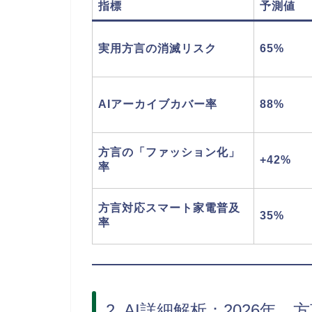
指標
予測値
実用方言の消滅リスク
65%
AIアーカイブカバー率
88%
方言の「ファッション化」
+42%
率
方言対応スマート家電普及
35%
率
2. AI詳細解析：2026