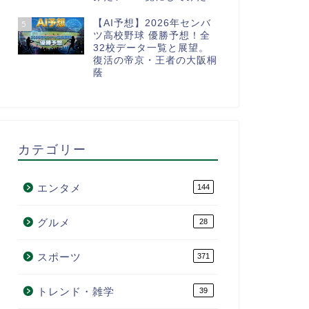
【AI予想】2026年センバ
5
ツ高校野球 優勝予想！全
32校データ一覧と展望。
復活の帝京・王者の大阪桐
蔭
カテゴリー
エンタメ
144
グルメ
28
スポーツ
371
トレンド・雑学
39