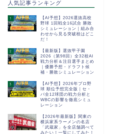
人気記事ランキング
【AI予想】2026選抜高校
1
野球 1回戦全16試合 勝敗
シミュレーション｜組み合
わせから見る突破校はどこ
だ！
【最新版】選抜甲子園
2
2026（第98回）全32校AI
戦力分析＆注目選手まとめ
｜優勝予想・ドラフト候
補・勝敗シミュレーション
【AI予想】2026年プロ野
3
球 順位予想完全版｜セ・
パ全12球団の戦力分析と
WBCの影響を徹底シミュ
レーション
【2026年最新版】関東の
4
横浜家系ラーメンの名店
「武蔵家」を全店舗調べて
みたい！一覧にしてみた！