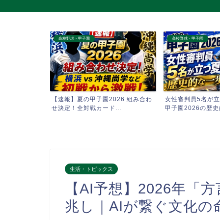
高校野球・甲子園
高校野球・甲子園
第108回全国
【速報】夏の甲子園2026 組み合わ
女性審判員5名が立
..
せ決定！全対戦カード...
甲子園2026の歴史的
生活・トピックス
【AI予想】2026年
兆し｜AIが繋ぐ文化の