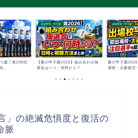
高校野球・甲子園
高校野球・甲子園
つ夏｜第108回
【夏の甲子園2026】組み合わせ抽
夏の甲子園202
...
選会はいつ・何時から？...
場校・古豪復活・
「方言」の絶滅危惧度と復活の
命脈