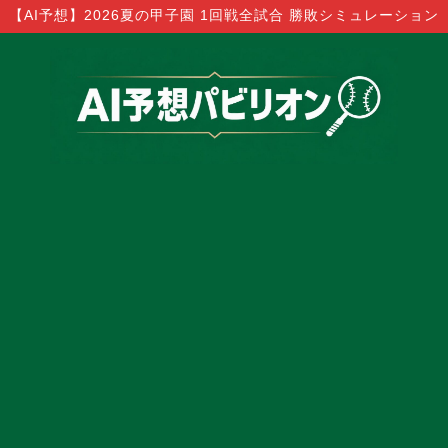
【AI予想】2026夏の甲子園 1回戦全試合 勝敗シミュレーション