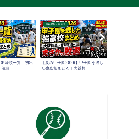
高校野球・甲子園
高校野球・甲子園
6 出場校一覧｜初出
【夏の甲子園2026】甲子園を逃し
【AI予想】2
注目...
た強豪校まとめ｜大阪桐...
全試合 勝敗シミ