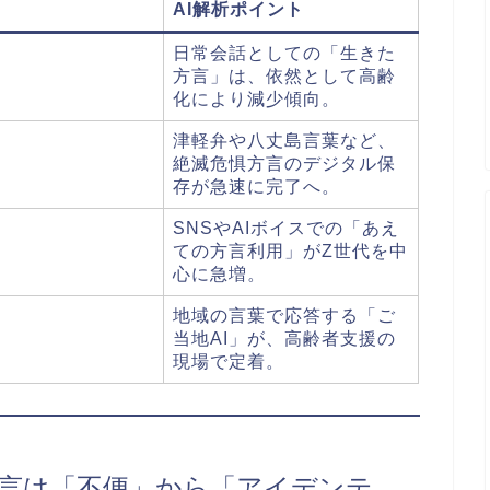
AI解析ポイント
日常会話としての「生きた
方言」は、依然として高齢
化により減少傾向。
津軽弁や八丈島言葉など、
絶滅危惧方言のデジタル保
存が急速に完了へ。
SNSやAIボイスでの「あえ
ての方言利用」がZ世代を中
心に急増。
地域の言葉で応答する「ご
当地AI」が、高齢者支援の
現場で定着。
年、方言は「不便」から「アイデンテ