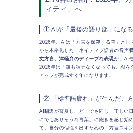
ィティ」へ
① AIが「最後の語り部」にな
2026年、AIは「方言を保存する箱」とし
から本格化した「ネイティブ話者の音声
丈方言、津軽弁のディープな表現
が、A
2026年は「誰も話せなくなっても、AI
アップが完成する年になります。
② 「標準語疲れ」が生んだ、
AI翻訳が普及し、どこでも同じ「正しい
にでもありそうな言葉」に飽きを感じ始め
て、自分の個性を出すための「方言スキン（