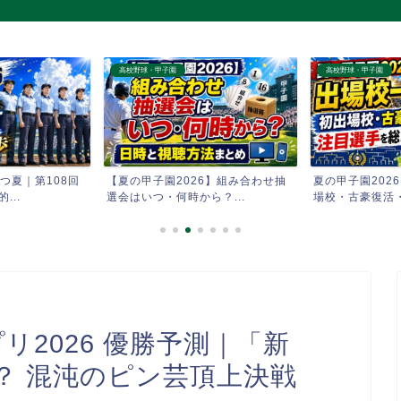
高校野球・甲子園
高校野球・甲子園
つ夏｜第108回
【夏の甲子園2026】組み合わせ抽
夏の甲子園202
...
選会はいつ・何時から？...
場校・古豪復活・
プリ2026 優勝予測｜「新
？ 混沌のピン芸頂上決戦