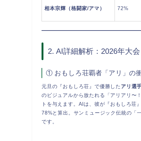
相本宗輝（格闘家/アマ）
72%
2. AI詳細解析：2026年
① おもしろ荘覇者「アリ」の
元旦の『おもしろ荘』で優勝した
アリ選
のビジュアルから放たれる「アリアリ〜
トを与えます。AIは、彼が『おもしろ荘
78%と算出。サンミュージック伝統の「
です。