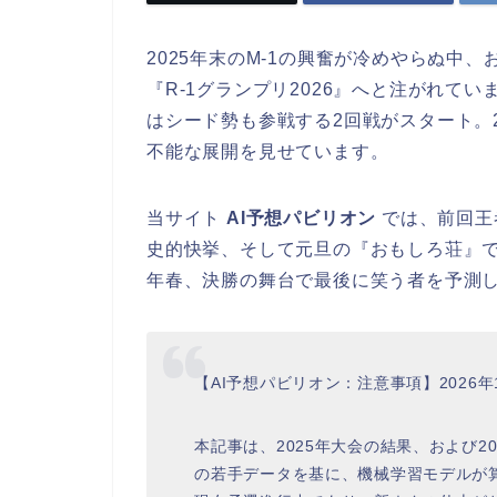
2025年末のM-1の興奮が冷めやらぬ中
『R-1グランプリ2026』へと注がれてい
はシード勢も参戦する2回戦がスタート。
不能な展開を見せています。
当サイト
AI予想パビリオン
では、前回王
史的快挙、そして元旦の『おもしろ荘』で
年春、決勝の舞台で最後に笑う者を予測
【AI予想パビリオン：注意事項】2026
本記事は、2025年大会の結果、および2
の若手データを基に、機械学習モデルが