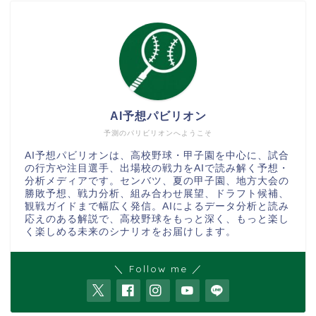
AI予想パビリオン
予測のパリビリオンへようこそ
AI予想パビリオンは、高校野球・甲子園を中心に、試合
の行方や注目選手、出場校の戦力をAIで読み解く予想・
分析メディアです。センバツ、夏の甲子園、地方大会の
勝敗予想、戦力分析、組み合わせ展望、ドラフト候補、
観戦ガイドまで幅広く発信。AIによるデータ分析と読み
応えのある解説で、高校野球をもっと深く、もっと楽し
く楽しめる未来のシナリオをお届けします。
＼ Follow me ／