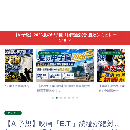
【AI予想】2026夏の甲子園 1回戦全試合 勝敗シミュレー
ション
高校野球・甲子園
高校野球・甲子園
6夏の甲子園 1回戦全試合
【夏の甲子園2026】第108回全国高校野
【速報】夏の甲子園202
球選手権大会｜...
定！全対戦カード...
エンタメ
【AI予想】映画『E.T.』続編が絶対に