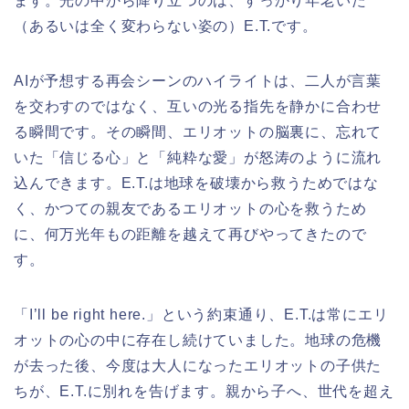
ます。光の中から降り立つのは、すっかり年老いた
（あるいは全く変わらない姿の）E.T.です。
AIが予想する再会シーンのハイライトは、二人が言葉
を交わすのではなく、互いの光る指先を静かに合わせ
る瞬間です。その瞬間、エリオットの脳裏に、忘れて
いた「信じる心」と「純粋な愛」が怒涛のように流れ
込んできます。E.T.は地球を破壊から救うためではな
く、かつての親友であるエリオットの心を救うため
に、何万光年もの距離を越えて再びやってきたので
す。
「I’ll be right here.」という約束通り、E.T.は常にエリ
オットの心の中に存在し続けていました。地球の危機
が去った後、今度は大人になったエリオットの子供た
ちが、E.T.に別れを告げます。親から子へ、世代を超え