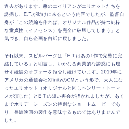
過去があります。悪のエイリアンがエリオットたちを
誘拐し、E.T.が助けに来るという内容でしたが、監督自
身が「この続編を作れば、オリジナル作品が持つ純粋
な童貞性（イノセンス）を完全に破壊してしまう」と
気づき、自ら企画を白紙に戻しました。
それ以来、スピルバーグは「E.T.はあの1作で完璧に完
結している」と明言し、いかなる商業的な誘惑にも屈
せず続編のオファーを拒否し続けています。2019年に
アメリカの通信会社XfinityのCMという形で、大人にな
ったエリオット（オリジナルと同じヘンリー・トーマ
スが演じた）とE.T.の短い再会が描かれましたが、あく
までホリデーシーズンの特別なショートムービーであ
り、長編映画の製作を意味するものではありませんで
した。