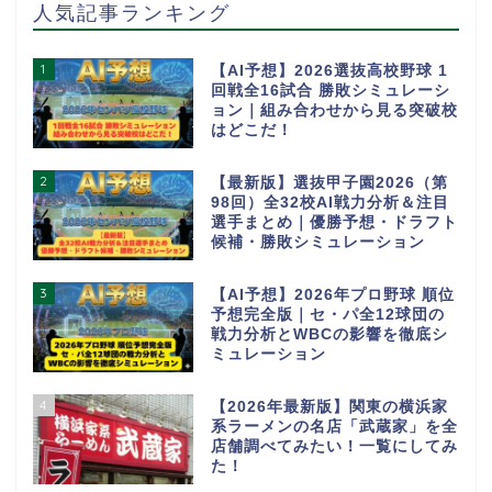
人気記事ランキング
1
【AI予想】2026選抜高校野球 1
回戦全16試合 勝敗シミュレーシ
ョン｜組み合わせから見る突破校
はどこだ！
2
【最新版】選抜甲子園2026（第
98回）全32校AI戦力分析＆注目
選手まとめ｜優勝予想・ドラフト
候補・勝敗シミュレーション
3
【AI予想】2026年プロ野球 順位
予想完全版｜セ・パ全12球団の
戦力分析とWBCの影響を徹底シ
ミュレーション
4
【2026年最新版】関東の横浜家
系ラーメンの名店「武蔵家」を全
店舗調べてみたい！一覧にしてみ
た！