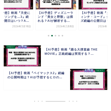
AI予想】映画『天使に
【AI予想】ディズニーラ
【AI予想】映画『ダ
ブ・ソングを…3』続
ンド「美女と野獣」は揺
ィンチ・コード』シ
公開日はいつ？A...
れる？AIが解析する...
ズ続編の公開日は？A.
2026年3月18日
2026年2月8日
2026年3
【AI予想】映画『踊る大捜査線 THE
MOVIE』正統続編は実現する？...
【AI予想】映画『ベイマックス2』続編
の公開時期は？AIが予想するヒロの...