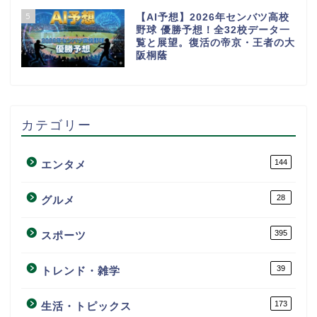
5
【AI予想】2026年センバツ高校
野球 優勝予想！全32校データ一
覧と展望。復活の帝京・王者の大
阪桐蔭
カテゴリー
144
エンタメ
28
グルメ
395
スポーツ
39
トレンド・雑学
173
生活・トピックス