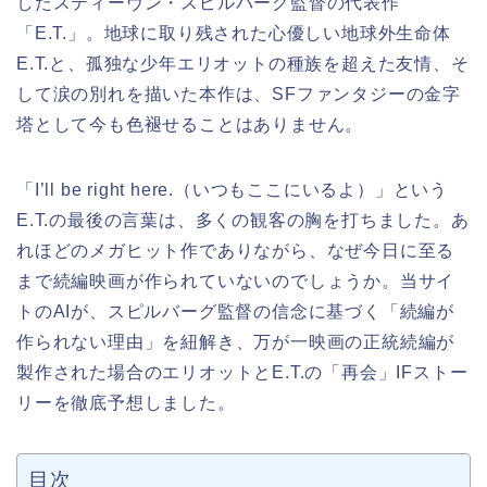
したスティーヴン・スピルバーグ監督の代表作
「E.T.」。地球に取り残された心優しい地球外生命体
E.T.と、孤独な少年エリオットの種族を超えた友情、そ
して涙の別れを描いた本作は、SFファンタジーの金字
塔として今も色褪せることはありません。
「I’ll be right here.（いつもここにいるよ）」という
E.T.の最後の言葉は、多くの観客の胸を打ちました。あ
れほどのメガヒット作でありながら、なぜ今日に至る
まで続編映画が作られていないのでしょうか。当サイ
トのAIが、スピルバーグ監督の信念に基づく「続編が
作られない理由」を紐解き、万が一映画の正統続編が
製作された場合のエリオットとE.T.の「再会」IFストー
リーを徹底予想しました。
目次