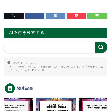
AI予想を検索する
HOME
エンタメ
【AI予想】映画『E.T.』続編が絶対に作られない理由とは？AIが完全解析するエ
リオットとの「再会」IFストーリー
関連記事