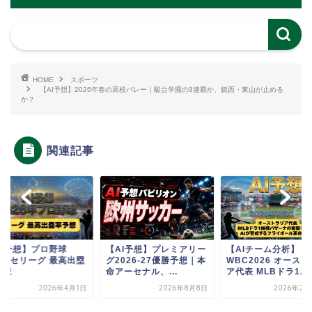
HOME
スポーツ
【AI予想】2026年春の高校バレー｜駿台学園の3連覇か、鎮西・東山が止める
か？
関連記事
AI予想】プロ野球
【AI予想】プレミアリー
【AIチーム分析】
26 セリーグ 最高出塁
グ2026-27優勝予想｜本
WBC2026 オース
予想
命アーセナル、...
ア代表 MLBドラ1...
2026年4月1日
2026年8月8日
2026年2月