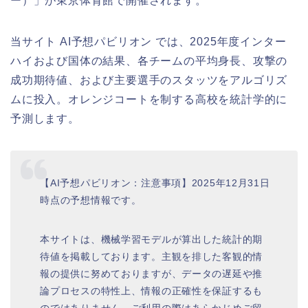
ー）」が東京体育館で開催されます。
当サイト AI予想パビリオン では、2025年度インター
ハイおよび国体の結果、各チームの平均身長、攻撃の
成功期待値、および主要選手のスタッツをアルゴリズ
ムに投入。オレンジコートを制する高校を統計学的に
予測します。
【AI予想パビリオン：注意事項】2025年12月31日
時点の予想情報です。
本サイトは、機械学習モデルが算出した統計的期
待値を掲載しております。主観を排した客観的情
報の提供に努めておりますが、データの遅延や推
論プロセスの特性上、情報の正確性を保証するも
のではありません。ご利用の際はあらかじめご留