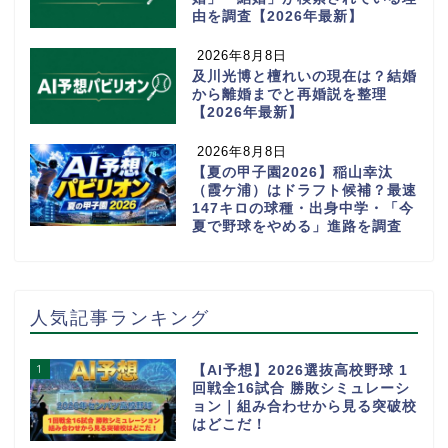
由を調査【2026年最新】
2026年8月8日
及川光博と檀れいの現在は？結婚
から離婚までと再婚説を整理
【2026年最新】
2026年8月8日
【夏の甲子園2026】稲山幸汰
（霞ケ浦）はドラフト候補？最速
147キロの球種・出身中学・「今
夏で野球をやめる」進路を調査
人気記事ランキング
1
【AI予想】2026選抜高校野球 1
回戦全16試合 勝敗シミュレーシ
ョン｜組み合わせから見る突破校
はどこだ！