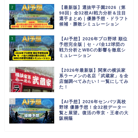
2
【最新版】選抜甲子園2026（第
98回）全32校AI戦力分析＆注目
選手まとめ｜優勝予想・ドラフト
候補・勝敗シミュレーション
3
【AI予想】2026年プロ野球 順位
予想完全版｜セ・パ全12球団の
戦力分析とWBCの影響を徹底シ
ミュレーション
4
【2026年最新版】関東の横浜家
系ラーメンの名店「武蔵家」を全
店舗調べてみたい！一覧にしてみ
た！
5
【AI予想】2026年センバツ高校
野球 優勝予想！全32校データ一
覧と展望。復活の帝京・王者の大
阪桐蔭