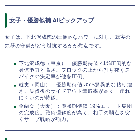
女子・優勝候補 AIピックアップ
女子は、下北沢成徳の圧倒的なパワーに対し、就実の
鉄壁の守備がどう対抗するかが焦点です。
下北沢成徳（東京）：優勝期待値 41%圧倒的な
身体能力と高さ。ブロックの上から打ち抜くス
パイクの決定率が他を圧倒。
就実（岡山）：優勝期待値 35%驚異的な粘り強
さ。失点後のサイドアウト奪取率が高く、崩れ
にくいのが特徴。
金蘭会（大阪）：優勝期待値 19%エリート集団
の完成度。戦術理解度が高く、相手の弱点を突
くサーブ戦略が強力。