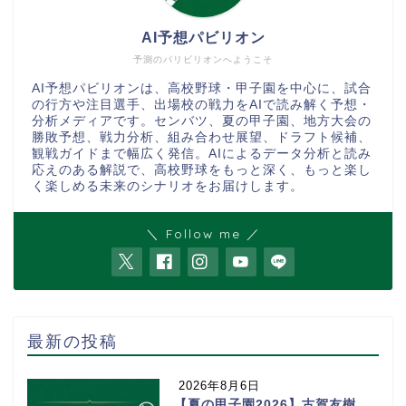
AI予想パビリオン
予測のパリビリオンへようこそ
AI予想パビリオンは、高校野球・甲子園を中心に、試合
の行方や注目選手、出場校の戦力をAIで読み解く予想・
分析メディアです。センバツ、夏の甲子園、地方大会の
勝敗予想、戦力分析、組み合わせ展望、ドラフト候補、
観戦ガイドまで幅広く発信。AIによるデータ分析と読み
応えのある解説で、高校野球をもっと深く、もっと楽し
く楽しめる未来のシナリオをお届けします。
＼ Follow me ／
最新の投稿
2026年8月6日
【夏の甲子園2026】古賀友樹