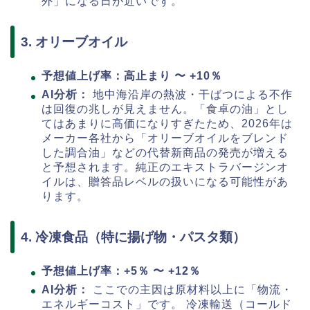
外」になる日が近いです。
3. オリーブオイル
予想値上げ率：高止まり 〜 +10％
AI分析：
地中海沿岸の熱波・干ばつによる不作
は回復の兆しが見えません。「食卓の油」とし
てはあまりに高価になりすぎたため、2026年は
メーカー各社から「オリーブオイルをブレンド
した調合油」などの代替新商品の発売が増える
と予想されます。純正のエキストラバージンオ
イルは、贈答品レベルの扱いになる可能性があ
ります。
4. 冷凍食品（特に揚げ物・パスタ類）
予想値上げ率：+5％ 〜 +12％
AI分析：
ここでの主因は原材料以上に「物流・
エネルギーコスト」です。 冷凍輸送（コールド