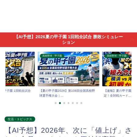
【AI予想】2026夏の甲子園 1回戦全試合 勝敗シミュレー
ション
高校野球・甲子園
高校野球・甲子園
6夏の甲子園 1回戦全試合
【夏の甲子園2026】第108回全国高校野
【速報】夏の甲子園202
球選手権大会｜...
定！全対戦カード...
生活・トピックス
【AI予想】2026年、次に「値上げ」さ