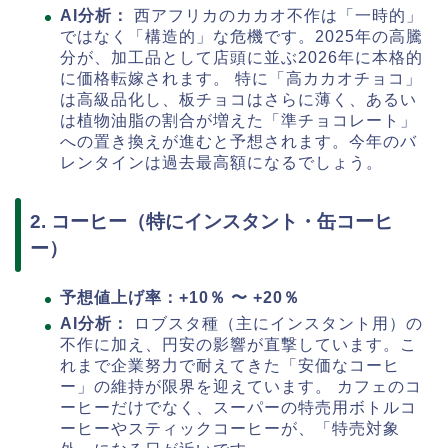
AI分析：
西アフリカのカカオ不作は「一時的」
ではなく「構造的」な危機です。2025年の高騰
分が、加工品として店頭に並ぶ2026年に本格的
に価格転嫁されます。 特に「高カカオチョコ」
は高級品化し、板チョコはさらに薄く、あるい
は植物油脂の割合が増えた「準チョコレート」
への置き換えが進むと予想されます。今年のバ
レンタインは過去最高額になるでしょう。
2. コーヒー（特にインスタント・缶コーヒ
ー）
予想値上げ率：+10％ 〜 +20％
AI分析：
ロブスタ種（主にインスタント用）の
不作に加え、円安の影響が直撃しています。こ
れまで企業努力で耐えてきた「安価なコーヒ
ー」の維持が限界を迎えています。 カフェのコ
ーヒーだけでなく、スーパーの特売用ボトルコ
ーヒーやスティックコーヒーが、「特売対象