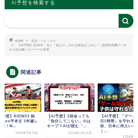
AI予想を検索する
HOME
生活・トピックス
【AI予想】2026年、次に「値上げ」される食品はこれだ！｜原材料高騰データ
から読み解くスーパーの未来
関連記事
I予想】RIZIN53 飴
【AI予想】3回会っても
【AI予想】「ゲーム
聖也vs平本丈 3年越し
「告白してこない」のは
日1時間」を守れる
縁！M...
キープ？AIが読む「...
供、日本に何人いる
｜...
2026年5月10日
2026年2月26日
2026年1