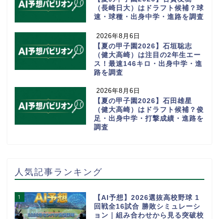
（長崎日大）はドラフト候補？球
速・球種・出身中学・進路を調査
2026年8月6日
【夏の甲子園2026】石垣聡志
（健大高崎）は注目の2年生エー
ス！最速146キロ・出身中学・進
路を調査
2026年8月6日
【夏の甲子園2026】石田雄星
（健大高崎）はドラフト候補？俊
足・出身中学・打撃成績・進路を
調査
人気記事ランキング
1
【AI予想】2026選抜高校野球 1
回戦全16試合 勝敗シミュレーシ
ョン｜組み合わせから見る突破校