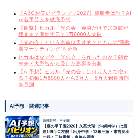
【ABCお笑いグランプリ2027】優勝者は誰？AI
が若手芸人を徹底予想
【衝撃】ヒカル「光の会」会員だけで武道館が
埋まる？開始半日で1万6000人突破
「光の会」という名前は天才的？ヒカルの“宗教
風マーケティング”を分析
ヒカルはなぜ今「光の会」を作ったのか？朝倉
未来・大野智から受けた影響を分析
【AI予想】ヒカル「光の会」は何万人まで増え
る？初動1万6000人から3万人・5万人到達時期
を予測
AI予想・関連記事
高校野球・甲子園
【夏の甲子園2026】久髙大瑚（沖縄尚学）は最
速149キロ左腕！出身中学・12奪三振・末吉良丞
に続く三枚看板・進路を調査