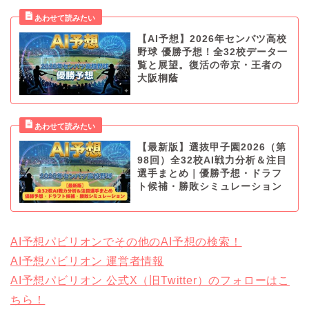
【AI予想】2026年センバツ高校
野球 優勝予想！全32校データ一
覧と展望。復活の帝京・王者の
大阪桐蔭
【最新版】選抜甲子園2026（第
98回）全32校AI戦力分析＆注目
選手まとめ｜優勝予想・ドラフ
ト候補・勝敗シミュレーション
AI予想パビリオンでその他のAI予想の検索！
AI予想パビリオン 運営者情報
AI予想パビリオン 公式X（旧Twitter）のフォローはこ
ちら！