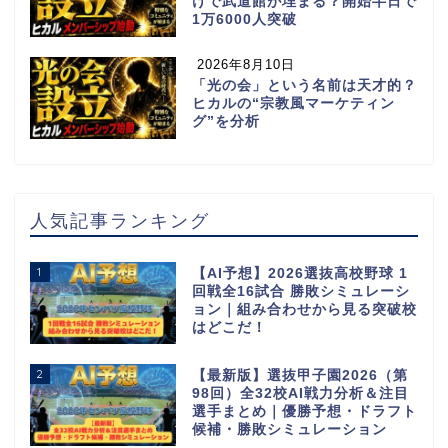
けで武道館が埋まる？開始半日で
1万6000人突破
2026年8月10日
「光の会」という名前は天才的？
ヒカルの“宗教風マーケティン
グ”を分析
人気記事ランキング
1
【AI予想】2026選抜高校野球 1
回戦全16試合 勝敗シミュレーシ
ョン｜組み合わせから見る突破校
はどこだ！
2
【最新版】選抜甲子園2026（第
98回）全32校AI戦力分析＆注目
選手まとめ｜優勝予想・ドラフト
候補・勝敗シミュレーション