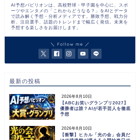
AI予想パビリオンは、高校野球・甲子園を中心に、スポ
ーツやエンタメの「これからどうなる？」をAIとデータ
で読み解く予想・分析メディアです。勝敗予想、戦力分
析、注目選手、話題のトレンドまで幅広く発信。未来を
予想する楽しさをお届けします。
＼ Follow me ／
最新の投稿
2026年8月10日
【ABCお笑いグランプリ2027】
優勝者は誰？AIが若手芸人を徹底
予想
2026年8月10日
【衝撃】ヒカル「光の会」会員だ