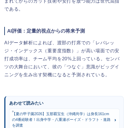
まれてからのカット技術や安打を放つ能力は世代屈指
である。
AI評価：定量的視点からの将来予測
AIデータ解析によれば、渡部の打席での「レバレッ
ジ・インデックス（重要度指数）」が高い場面での安
打成功率は、チーム平均を20%上回っている。センバ
ツの大舞台において、彼の「つなぐ」意識がビッグイ
ニングを生み出す契機になると予測されている。
あわせて読みたい
【夏の甲子園2026】玉那覇宝生（沖縄尚学）は身長161cm
の4番経験者！出身中学・八重瀬ボーイズ・ドラフト・進路
を調査