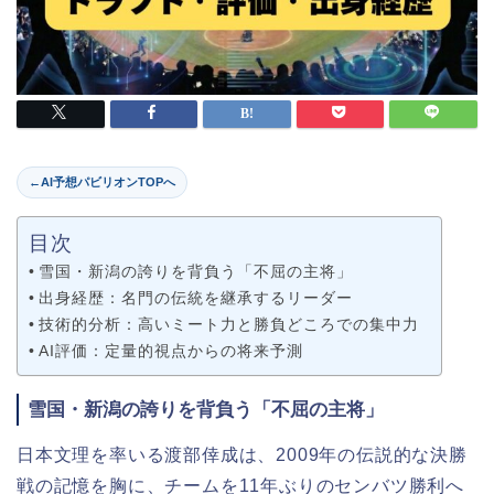
←
AI予想パビリオンTOPへ
目次
雪国・新潟の誇りを背負う「不屈の主将」
出身経歴：名門の伝統を継承するリーダー
技術的分析：高いミート力と勝負どころでの集中力
AI評価：定量的視点からの将来予測
雪国・新潟の誇りを背負う「不屈の主将」
日本文理を率いる渡部倖成は、2009年の伝説的な決勝
戦の記憶を胸に、チームを11年ぶりのセンバツ勝利へ