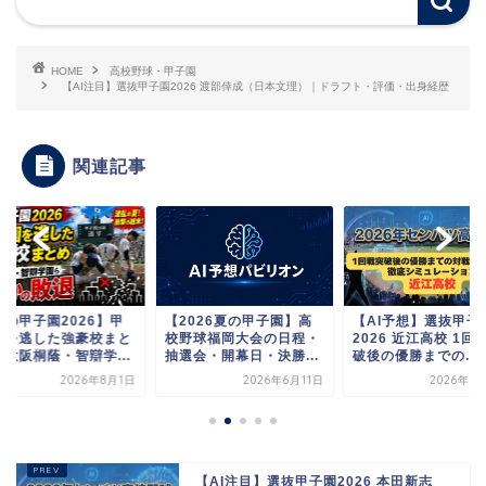
HOME
高校野球・甲子園
【AI注目】選抜甲子園2026 渡部倖成（日本文理）｜ドラフト・評価・出身経歴
関連記事
夏の甲子園2026】甲
【2026夏の甲子園】高
【AI予想】選抜甲子
園を逃した強豪校まと
校野球福岡大会の日程・
2026 近江高校 1回
｜大阪桐蔭・智辯学...
抽選会・開幕日・決勝...
破後の優勝までの...
2026年8月1日
2026年6月11日
2026年3
【AI注目】選抜甲子園2026 本田新志