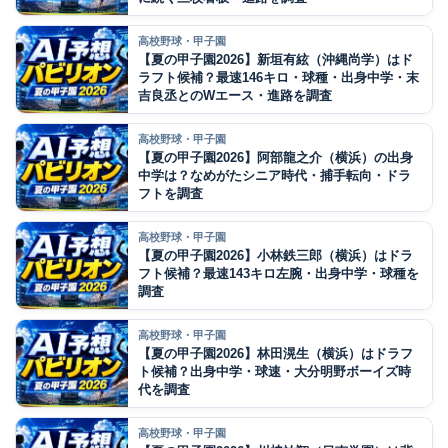
高校野球・甲子園
【夏の甲子園2026】新垣有絃（沖縄尚学）はド
ラフト候補？最速146キロ・球種・出身中学・末
吉良丞とのWエース・進路を調査
高校野球・甲子園
【夏の甲子園2026】阿部龍之介（横浜）の出身
中学は？なめがたシニア時代・捕手転向・ドラ
フトを調査
高校野球・甲子園
【夏の甲子園2026】小林鉄三郎（横浜）はドラ
フト候補？最速143キロ左腕・出身中学・球種を
調査
高校野球・甲子園
【夏の甲子園2026】林田滉生（横浜）はドラフ
ト候補？出身中学・球速・大分明野ボーイズ時
代を調査
高校野球・甲子園