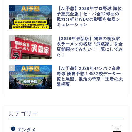
3
【AI予想】2026年プロ野球 順位
予想完全版｜セ・パ全12球団の
戦力分析とWBCの影響を徹底シ
ミュレーション
4
【2026年最新版】関東の横浜家
系ラーメンの名店「武蔵家」を全
店舗調べてみたい！一覧にしてみ
た！
5
【AI予想】2026年センバツ高校
野球 優勝予想！全32校データ一
覧と展望。復活の帝京・王者の大
阪桐蔭
カテゴリー
171
エンタメ