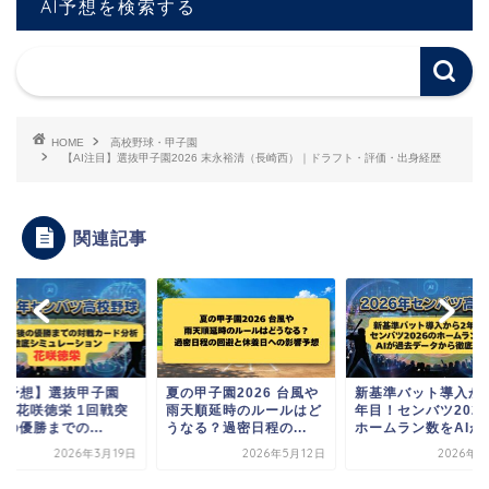
AI予想を検索する
HOME
高校野球・甲子園
【AI注目】選抜甲子園2026 末永裕清（長崎西）｜ドラフト・評価・出身経歴
関連記事
AI予想】選抜甲子園
夏の甲子園2026 台風や
新基準バット導入か
26 花咲徳栄 1回戦突
雨天順延時のルールはど
年目！センバツ202
の優勝までの...
うなる？過密日程の...
ホームラン数をAIが..
2026年3月19日
2026年5月12日
2026年3