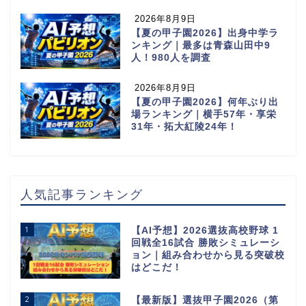
2026年8月9日
【夏の甲子園2026】出身中学ラ
ンキング｜最多は青森山田中9
人！980人を調査
2026年8月9日
【夏の甲子園2026】何年ぶり出
場ランキング｜横手57年・享栄
31年・拓大紅陵24年！
人気記事ランキング
1
【AI予想】2026選抜高校野球 1
回戦全16試合 勝敗シミュレーシ
ョン｜組み合わせから見る突破校
はどこだ！
2
【最新版】選抜甲子園2026（第