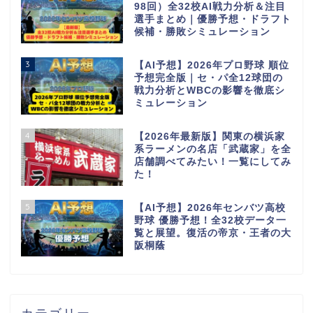
98回）全32校AI戦力分析＆注目
選手まとめ｜優勝予想・ドラフト
候補・勝敗シミュレーション
3
【AI予想】2026年プロ野球 順位
予想完全版｜セ・パ全12球団の
戦力分析とWBCの影響を徹底シ
ミュレーション
4
【2026年最新版】関東の横浜家
系ラーメンの名店「武蔵家」を全
店舗調べてみたい！一覧にしてみ
た！
5
【AI予想】2026年センバツ高校
野球 優勝予想！全32校データ一
覧と展望。復活の帝京・王者の大
阪桐蔭