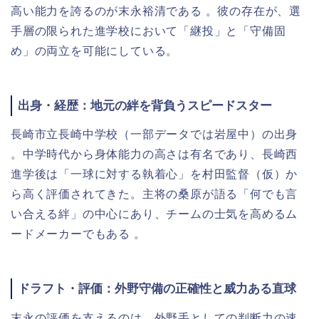
高い能力を誇るのが末永裕清である 。彼の存在が、選
手層の限られた進学校において「継投」と「守備固
め」の両立を可能にしている。
出身・経歴：地元の絆を背負うスピードスター
長崎市立長崎中学校（一部データでは岩屋中）の出身
。中学時代から身体能力の高さは有名であり、長崎西
進学後は「一球に対する執着心」を村田監督（仮）か
ら高く評価されてきた。主将の桑原が語る「何でも言
い合える絆」の中心にあり、チームの士気を高めるム
ードメーカーでもある 。
ドラフト・評価：外野守備の正確性と威力ある直球
末永の評価を支えるのは、外野手としての判断力の速