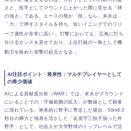
さと、投手としてマウンドに上がった際に見せる「球
の強さ」である。エースの熊が「技」なら、末永は
「力」で押すスタイルを持ち、短いイニングでのリリ
ーフ適性が非常に高い
。打撃においても、広角に打ち
分けるセンスを見せており、上位打線の一角として機
動力を絡めた攻撃の起点となる
。
AI注目ポイント・将来性：マルチプレイヤーとして
の希少価値
AIによる貢献度分析（WAR）では、末永がグラウンド
にいることでの「守備範囲の拡大」が数値として顕著
に現れている。将来的に野手に専念した場合、50m6.0
秒台の脚力と強肩を活かした「走攻守三拍子揃った外
野手」として、社会人や大学野球のトップレベルで活