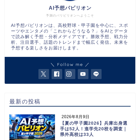
AI予想パビリオン
予測のパリビリオンへようこそ
AI予想パビリオンは、高校野球・甲子園を中心に、スポ
ーツやエンタメの「これからどうなる？」をAIとデータ
で読み解く予想・分析メディアです。勝敗予想、戦力分
析、注目選手、話題のトレンドまで幅広く発信。未来を
予想する楽しさをお届けします。
＼ Follow me ／
最新の投稿
2026年8月9日
【夏の甲子園2026】兵庫出身選
手は52人！進学先20校を調査｜
県外高校は33人