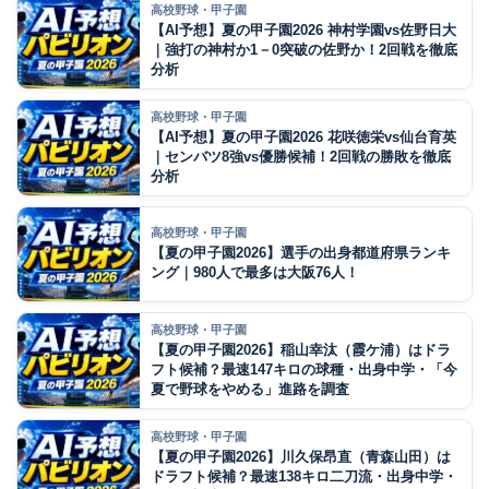
高校野球・甲子園
【AI予想】夏の甲子園2026 神村学園vs佐野日大
｜強打の神村か1－0突破の佐野か！2回戦を徹底
分析
高校野球・甲子園
【AI予想】夏の甲子園2026 花咲徳栄vs仙台育英
｜センバツ8強vs優勝候補！2回戦の勝敗を徹底
分析
高校野球・甲子園
【夏の甲子園2026】選手の出身都道府県ランキ
ング｜980人で最多は大阪76人！
高校野球・甲子園
【夏の甲子園2026】稲山幸汰（霞ケ浦）はドラ
フト候補？最速147キロの球種・出身中学・「今
夏で野球をやめる」進路を調査
高校野球・甲子園
【夏の甲子園2026】川久保昂直（青森山田）は
ドラフト候補？最速138キロ二刀流・出身中学・