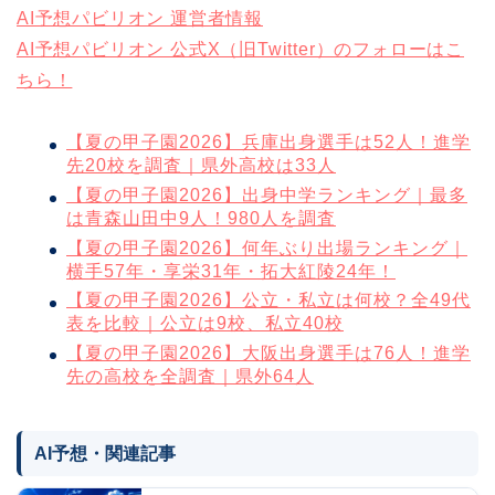
AI予想パビリオン 運営者情報
AI予想パビリオン 公式X（旧Twitter）のフォローはこ
ちら！
【夏の甲子園2026】兵庫出身選手は52人！進学
先20校を調査｜県外高校は33人
【夏の甲子園2026】出身中学ランキング｜最多
は青森山田中9人！980人を調査
【夏の甲子園2026】何年ぶり出場ランキング｜
横手57年・享栄31年・拓大紅陵24年！
【夏の甲子園2026】公立・私立は何校？全49代
表を比較｜公立は9校、私立40校
【夏の甲子園2026】大阪出身選手は76人！進学
先の高校を全調査｜県外64人
AI予想・関連記事