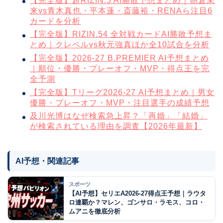
【完全版】超RIZIN.5 AI勝敗予想まとめ｜朝倉未
来vs青木真也・平本蓮・斎藤裕・RENAら注目6
カードを分析
【完全版】RIZIN.54 全対戦カードAI勝敗予想ま
とめ｜クレベルvs秋元強真ほか全10試合を分析
【完全版】2026-27 B.PREMIER AI予想まとめ
｜順位・優勝・プレーオフ・MVP・得点王を完
全予測
【完全版】Tリーグ2026-27 AI予想まとめ｜男女
優勝・プレーオフ・MVP・注目選手の成績予想
及川光博はなぜ検索急上昇？「再婚」「結婚」
が検索されている理由を調査【2026年最新】
AI予想・関連記事
スポーツ
【AI予想】セリエA2026-27得点王予想｜ラウタ
ロ連覇か？マレン、ゴンサロ・ラモス、コロ・
ムアニを徹底分析