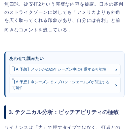
無四球、被安打2という完璧な内容を披露。日本の審判
のストライクゾーンに対しても「アメリカよりも外角
を広く取ってくれる印象があり、自分には有利」と前
向きなコメントを残している
。
あわせて読みたい
【AI予想】メッシが2026年シーズン中に引退する可能性
【AI予想】今シーズンでレブロン・ジェームズが引退する
可能性
3. テクニカル分析：ピッチアビリティの極致
ワイナンスは「力」で押すタイプではなく、打者との