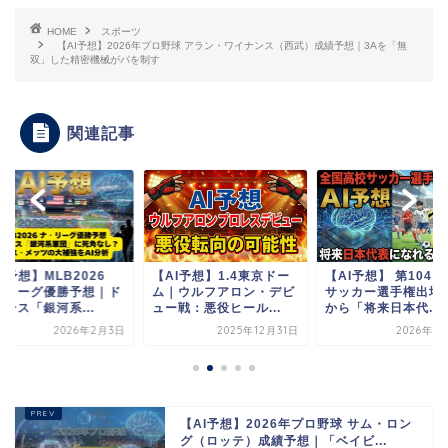
HOME
スポーツ
【AI予想】2026年プロ野球 アラン・ワイナンス（西武）成績予想｜3Aを「無
双」した精密機械がパを制す
関連記事
I予想】MLB2026
【AI予想】1.4東京ドー
【AI予想】 第104
・リーグ優勝予想｜ド
ム｜ウルフアロン・デビ
サッカー選手権出場
ース「銀河系...
ュー戦：悪役ヒール...
から「将来日本代...
2026年2月3日
2025年12月31日
2026年1
【AI予想】2026年プロ野球 サム・ロン
グ（ロッテ）成績予想｜「ベイビ...