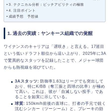
3. テクニカル分析：ピッチアビリティの極致
4. 注目ポイント
成績予想 予想値
1. 過去の実績：ヤンキース組織での覚醒
ワイナンスのキャリアは「遅咲き」と言える。17巡目
という低いドラフト順位から這い上がり、2025年に3A
で驚異的なスタッツを記録したことで、メジャー球団
からも熱視線を浴びていた。
3Aスタッツ:
防御率1.63はリーグでも突出して
おり、特にK/BB（奪三振と四球の比率）が極め
て高い。これは、彼が「自滅しない投手」であ
ることを如実に示している。
球質:
150km/h前後の直球に、打者の手元で鋭く
沈むシンカー（ツーシーム）と、ブレーキの効