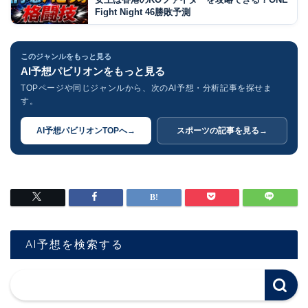
Fight Night 46勝敗予測
このジャンルをもっと見る
AI予想パビリオンをもっと見る
TOPページや同じジャンルから、次のAI予想・分析記事を探せま
す。
AI予想パビリオンTOPへ
→
スポーツの記事を見る
→
AI予想を検索する