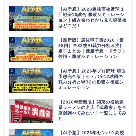
1
【AI予想】2026選抜高校野球 1
回戦全16試合 勝敗シミュレーシ
ョン｜組み合わせから見る突破校
はどこだ！
2
【最新版】選抜甲子園2026（第
98回）全32校AI戦力分析＆注目
選手まとめ｜優勝予想・ドラフト
候補・勝敗シミュレーション
3
【AI予想】2026年プロ野球 順位
予想完全版｜セ・パ全12球団の
戦力分析とWBCの影響を徹底シ
ミュレーション
4
【2026年最新版】関東の横浜家
系ラーメンの名店「武蔵家」を全
店舗調べてみたい！一覧にしてみ
た！
5
【AI予想】2026年センバツ高校