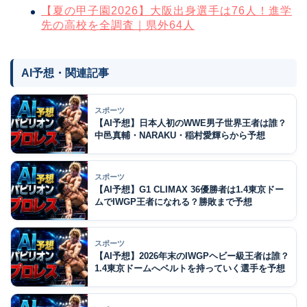
【夏の甲子園2026】大阪出身選手は76人！進学
先の高校を全調査｜県外64人
AI予想・関連記事
スポーツ
【AI予想】日本人初のWWE男子世界王者は誰？
中邑真輔・NARAKU・稲村愛輝らから予想
スポーツ
【AI予想】G1 CLIMAX 36優勝者は1.4東京ドー
ムでIWGP王者になれる？勝敗まで予想
スポーツ
【AI予想】2026年末のIWGPヘビー級王者は誰？
1.4東京ドームへベルトを持っていく選手を予想