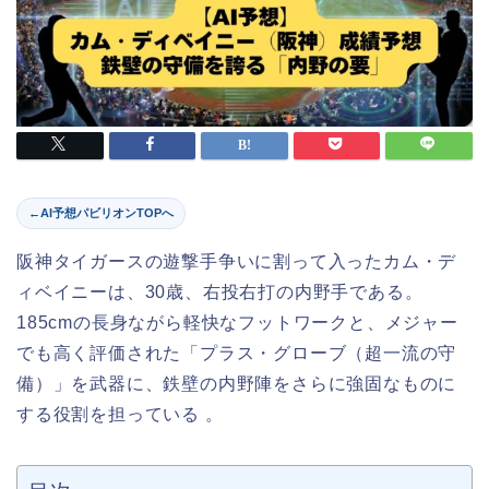
←
AI予想パビリオンTOPへ
阪神タイガースの遊撃手争いに割って入ったカム・デ
ィベイニーは、30歳、右投右打の内野手である。
185cmの長身ながら軽快なフットワークと、メジャー
でも高く評価された「プラス・グローブ（超一流の守
備）」を武器に、鉄壁の内野陣をさらに強固なものに
する役割を担っている 。