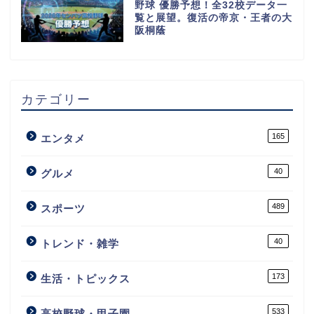
野球 優勝予想！全32校データ一
覧と展望。復活の帝京・王者の大
阪桐蔭
カテゴリー
165
エンタメ
40
グルメ
489
スポーツ
40
トレンド・雑学
173
生活・トピックス
533
高校野球・甲子園