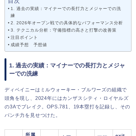
目次
1. 過去の実績：マイナーでの長打力とメジャーでの洗
練
2. 2026年オープン戦での具体的なパフォーマンス分析
3. テクニカル分析：守備指標の高さと打撃の改善策
注目ポイント
成績予想 予想値
1. 過去の実績：マイナーでの長打力とメジャ
ーでの洗練
ディベイニーはミルウォーキー・ブルワーズの組織で
頭角を現し、2024年にはカンザスシティ・ロイヤルズ
の3Aでブレイク。OPS.781、19本塁打を記録し、その
パンチ力を見せつけた。
所属
exit