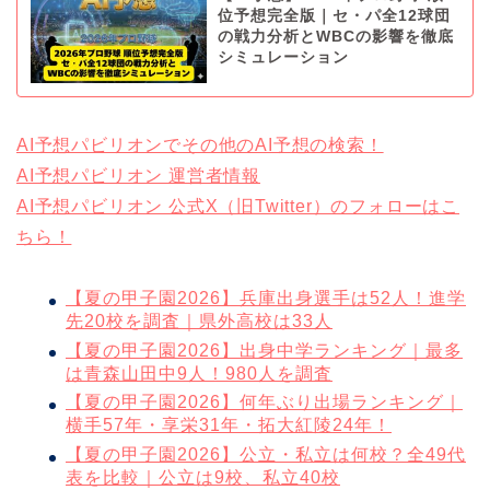
位予想完全版｜セ・パ全12球団
の戦力分析とWBCの影響を徹底
シミュレーション
AI予想パビリオンでその他のAI予想の検索！
AI予想パビリオン 運営者情報
AI予想パビリオン 公式X（旧Twitter）のフォローはこ
ちら！
【夏の甲子園2026】兵庫出身選手は52人！進学
先20校を調査｜県外高校は33人
【夏の甲子園2026】出身中学ランキング｜最多
は青森山田中9人！980人を調査
【夏の甲子園2026】何年ぶり出場ランキング｜
横手57年・享栄31年・拓大紅陵24年！
【夏の甲子園2026】公立・私立は何校？全49代
表を比較｜公立は9校、私立40校