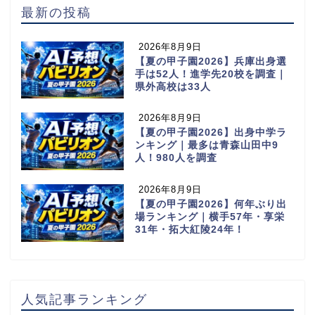
最新の投稿
2026年8月9日
【夏の甲子園2026】兵庫出身選
手は52人！進学先20校を調査｜
県外高校は33人
2026年8月9日
【夏の甲子園2026】出身中学ラ
ンキング｜最多は青森山田中9
人！980人を調査
2026年8月9日
【夏の甲子園2026】何年ぶり出
場ランキング｜横手57年・享栄
31年・拓大紅陵24年！
人気記事ランキング