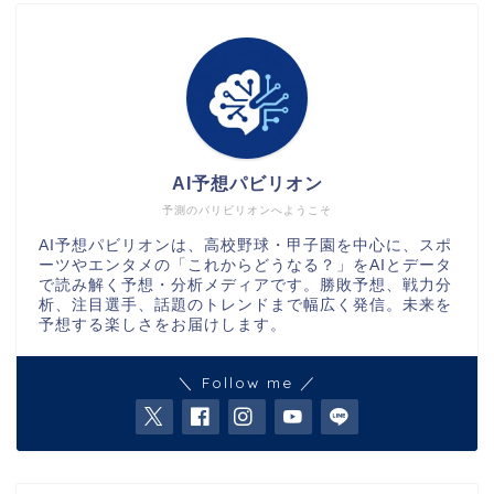
AI予想パビリオン
予測のパリビリオンへようこそ
AI予想パビリオンは、高校野球・甲子園を中心に、スポ
ーツやエンタメの「これからどうなる？」をAIとデータ
で読み解く予想・分析メディアです。勝敗予想、戦力分
析、注目選手、話題のトレンドまで幅広く発信。未来を
予想する楽しさをお届けします。
＼ Follow me ／