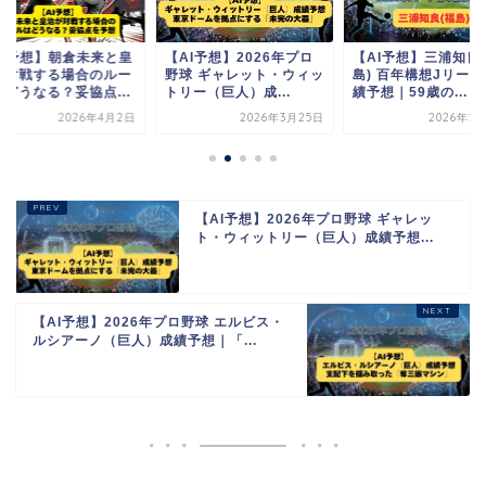
AI予想】朝倉未来と皇
【AI予想】2026年プロ
【AI予想】三浦知良
が対戦する場合のルー
野球 ギャレット・ウィッ
島) 百年構想Jリーグ
はどうなる？妥協点...
トリー（巨人）成...
績予想｜59歳の...
2026年4月2日
2026年3月25日
2026年2
【AI予想】2026年プロ野球 ギャレッ
ト・ウィットリー（巨人）成績予想...
【AI予想】2026年プロ野球 エルビス・
ルシアーノ（巨人）成績予想｜「...