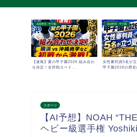
高校野球・甲子園
高校野球・甲子園
第108回全国
【速報】夏の甲子園2026 組み合わ
女性審判員5名が立
..
せ決定！全対戦カード...
甲子園2026の歴史的
スポーツ
【AI予想】NOAH “THE
ヘビー級選手権 Yoshiki 