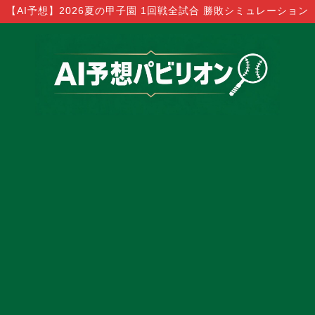
【AI予想】2026夏の甲子園 1回戦全試合 勝敗シミュレーション