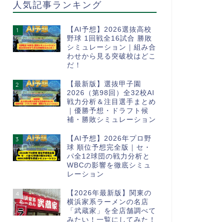
人気記事ランキング
【AI予想】2026選抜高校
1
野球 1回戦全16試合 勝敗
シミュレーション｜組み合
わせから見る突破校はどこ
だ！
【最新版】選抜甲子園
2
2026（第98回）全32校AI
戦力分析＆注目選手まとめ
｜優勝予想・ドラフト候
補・勝敗シミュレーション
【AI予想】2026年プロ野
3
球 順位予想完全版｜セ・
パ全12球団の戦力分析と
WBCの影響を徹底シミュ
レーション
【2026年最新版】関東の
4
横浜家系ラーメンの名店
「武蔵家」を全店舗調べて
みたい！一覧にしてみた！