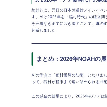
統計的に、元日の日本武道館メインイベ
す。AIは2026年を「稲村時代」の確立
を完膚なきまでに叩き潰すことで、真の
判断しました。
まとめ：2026年NOAHの
AIの予測は「稲村愛輝の防衛」となりま
って、稲村が極限まで追い詰められる壮
この試合の結果により、2026年のノアは