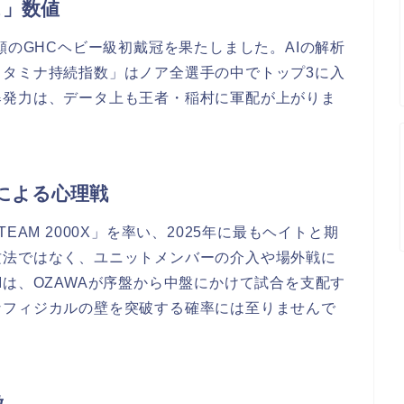
ス」数値
願のGHCヘビー級初戴冠を果たしました。AIの解析
スタミナ持続指数」はノア全選手の中でトップ3に入
爆発力は、データ上も王者・稲村に軍配が上がりま
X」による心理戦
EAM 2000X」を率い、2025年に最もヘイトと期
攻法ではなく、ユニットメンバーの介入や場外戦に
Iは、OZAWAが序盤から中盤にかけて試合を支配す
なフィジカルの壁を突破する確率には至りませんで
徴