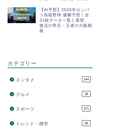
【AI予想】2026年センバ
5
ツ高校野球 優勝予想！全
32校データ一覧と展望。
復活の帝京・王者の大阪桐
蔭
カテゴリー
エンタメ
144
グルメ
28
スポーツ
371
トレンド・雑学
39