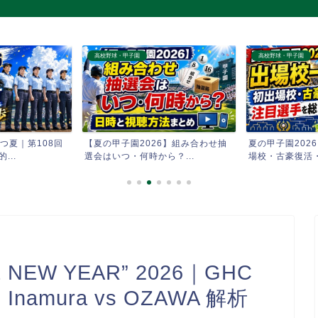
高校野球・甲子園
高校野球・甲子園
つ夏｜第108回
【夏の甲子園2026】組み合わせ抽
夏の甲子園202
...
選会はいつ・何時から？...
場校・古豪復活・
 NEW YEAR” 2026｜GHC
Inamura vs OZAWA 解析