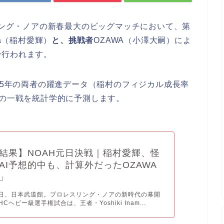
スリング・ノアの新春最大のビッグマッチにおいて、第
ura（稲村愛輝）
と、挑戦者
OZAWA（小澤大嗣）によ
で行われます。
25年の両者の躍進データ（稲村のフィジカル成長率
命の一戦を統計学的に予測します。
想結果】NOAH元日決戦｜稲村愛輝、怪
AI予想的中も、計算外だったOZAWA
」
月1日、日本武道館。プロレスリング・ノアの新時代の幕開
Cヘビー級選手権試合は、王者・Yoshiki Inam...