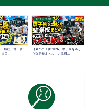
高校野球・甲子園
高校野球・甲子園
6 出場校一覧｜初出
【夏の甲子園2026】甲子園を逃し
【AI予想】2
注目...
た強豪校まとめ｜大阪桐...
全試合 勝敗シミ