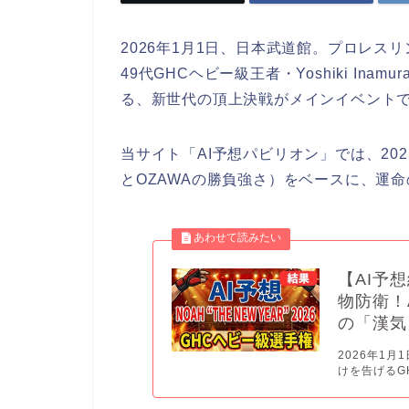
2026年1月1日、日本武道館。プロレ
49代GHCヘビー級王者・Yoshiki Inam
る、新世代の頂上決戦がメインイベント
当サイト「AI予想パビリオン」では、20
とOZAWAの勝負強さ）をベースに、運
【AI予
物防衛！
の「漢気
2026年1
けを告げるGH