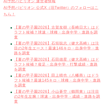
AI予想パビリオン 運営者情報
AI予想パビリオン 公式X（旧Twitter）のフォローはこ
ちら！
【夏の甲子園2026】古賀友樹（長崎日大）はド
ラフト候補？球速・球種・出身中学・進路を調
査
【夏の甲子園2026】石垣聡志（健大高崎）は注
目の2年生エース！最速146キロ・出身中学・進
路を調査
【夏の甲子園2026】石田雄星（健大高崎）はド
ラフト候補？俊足・出身中学・打撃成績・進路
を調査
【夏の甲子園2026】田上晴也（八幡商）はドラ
フト候補？最速145キロ・球種・出身中学・進路
を調査
【夏の甲子園2026】小山蒼空（鶴岡東）は注目
の2年生左腕！球速・出身中学・成績・進路を調
査