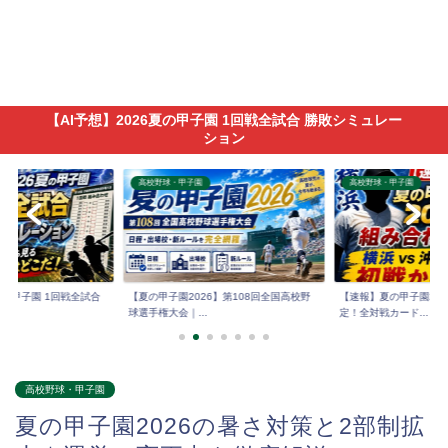
【AI予想】2026夏の甲子園 1回戦全試合 勝敗シミュレー
ション
高校野球・甲子園
高校野球・甲子園
6夏の甲子園 1回戦全試合
【夏の甲子園2026】第108回全国高校野
【速報】夏の甲子園202
球選手権大会｜...
定！全対戦カード...
高校野球・甲子園
夏の甲子園2026の暑さ対策と2部制拡