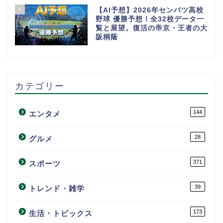
5
【AI予想】2026年センバツ高校
野球 優勝予想！全32校データ一
覧と展望。復活の帝京・王者の大
阪桐蔭
カテゴリー
144
エンタメ
28
グルメ
371
スポーツ
39
トレンド・雑学
173
生活・トピックス