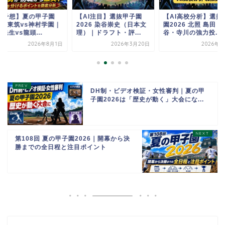
AI予想】夏の甲子園
【AI注目】選抜甲子園
【AI高校分析】選抜
26 東筑vs神村学園｜
2026 染谷崇史（日本文
園2026 北照 島田・
光生vs龍頭...
理）｜ドラフト・評...
谷・寺川の強力投...
2026年8月1日
2026年3月20日
2026年3
DH制・ビデオ検証・女性審判｜夏の甲
子園2026は「歴史が動く」大会にな...
第108回 夏の甲子園2026｜開幕から決
勝までの全日程と注目ポイント