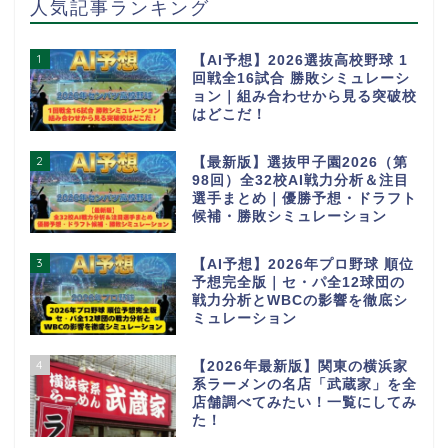
人気記事ランキング
1
【AI予想】2026選抜高校野球 1
回戦全16試合 勝敗シミュレーシ
ョン｜組み合わせから見る突破校
はどこだ！
2
【最新版】選抜甲子園2026（第
98回）全32校AI戦力分析＆注目
選手まとめ｜優勝予想・ドラフト
候補・勝敗シミュレーション
3
【AI予想】2026年プロ野球 順位
予想完全版｜セ・パ全12球団の
戦力分析とWBCの影響を徹底シ
ミュレーション
4
【2026年最新版】関東の横浜家
系ラーメンの名店「武蔵家」を全
店舗調べてみたい！一覧にしてみ
た！