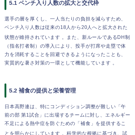
5.1 ベンチ入り人数の拡大と交代枠
選手の層を厚くし、一人当たりの負担を減らすため、
ベンチ入り人数は従来の18人から20人へと拡大された
状態が維持されています
。また、新ルールであるDH制
（指名打者制）の導入により、投手が打席や走塁で体
力を消耗することを回避できるようになったことも、
実質的な暑さ対策の一環として機能しています 。
5.2 補食の提供と栄養管理
日本高野連は、特にコンディション調整が難しい「午
前の部 第1試合」に出場するチームに対し、エネルギー
不足による熱中症を防ぐための「補食」を提供するこ
とを明らかにしています
。科学的な根拠に基づき、試