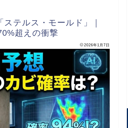
の「ステルス・モールド」｜
70%超えの衝撃
2026年1月7日