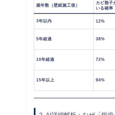
カビ胞子
築年数（壁紙施工後）
いる確率
3年以内
12%
5年経過
38%
10年経過
72%
15年以上
94%
2. AI詳細解析：なぜ「