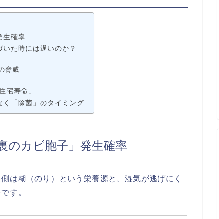
発生確率
気づいた時には遅いのか？
の脅威
き住宅寿命」
なく「除菌」のタイミング
壁紙裏のカビ胞子」発生確率
裏側は糊（のり）という栄養源と、湿気が逃げにく
場です。