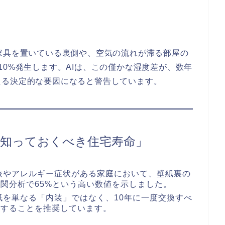
家具を置いている裏側や、空気の流れが滞る部屋の
10%発生します。AIは、この僅かな湿度差が、数年
える決定的な要因になると警告しています。
6年・知っておくべき住宅寿命」
咳やアレルギー症状がある家庭において、壁紙裏の
相関分析で65%という高い数値を示しました。
紙を単なる「内装」ではなく、10年に一度交換すべ
義することを推奨しています。