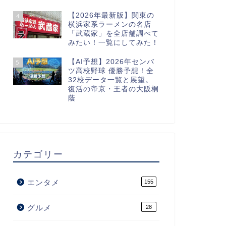
【2026年最新版】関東の
4
横浜家系ラーメンの名店
「武蔵家」を全店舗調べて
みたい！一覧にしてみた！
【AI予想】2026年センバ
5
ツ高校野球 優勝予想！全
32校データ一覧と展望。
復活の帝京・王者の大阪桐
蔭
カテゴリー
エンタメ
155
グルメ
28