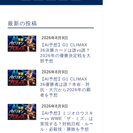
最新の投稿
2026年8月9日
【AI予想】G1 CLIMAX
36決勝カードは誰vs誰？
2026年の優勝決定戦を大
胆予想
2026年8月9日
【AI予想】G1 CLIMAX
36優勝者は誰？本命・対
抗・大穴から2026年の覇
者を予想
2026年8月9日
【AI予想】ミジオロウスキ
ーvs WWE「ザ・ミズ」は
実現する？対戦日程・ルー
ル・必殺技・勝敗を予想