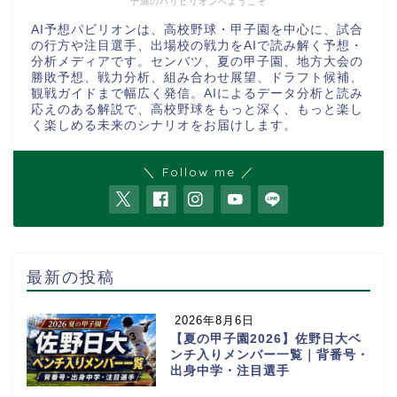
予測のパリビリオンへようこそ
AI予想パビリオンは、高校野球・甲子園を中心に、試合
の行方や注目選手、出場校の戦力をAIで読み解く予想・
分析メディアです。センバツ、夏の甲子園、地方大会の
勝敗予想、戦力分析、組み合わせ展望、ドラフト候補、
観戦ガイドまで幅広く発信。AIによるデータ分析と読み
応えのある解説で、高校野球をもっと深く、もっと楽し
く楽しめる未来のシナリオをお届けします。
＼ Follow me ／
最新の投稿
2026年8月6日
【夏の甲子園2026】佐野日大ベ
ンチ入りメンバー一覧｜背番号・
出身中学・注目選手