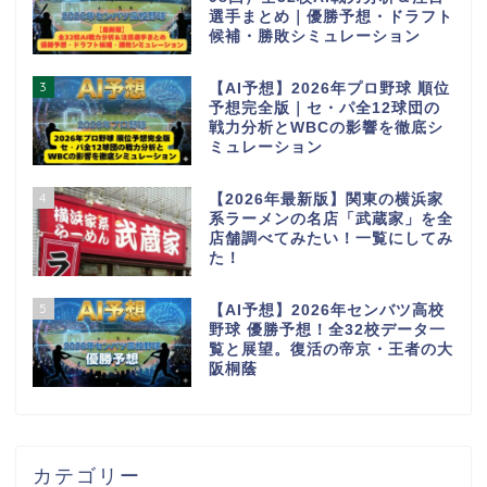
選手まとめ｜優勝予想・ドラフト
候補・勝敗シミュレーション
3
【AI予想】2026年プロ野球 順位
予想完全版｜セ・パ全12球団の
戦力分析とWBCの影響を徹底シ
ミュレーション
4
【2026年最新版】関東の横浜家
系ラーメンの名店「武蔵家」を全
店舗調べてみたい！一覧にしてみ
た！
5
【AI予想】2026年センバツ高校
野球 優勝予想！全32校データ一
覧と展望。復活の帝京・王者の大
阪桐蔭
カテゴリー