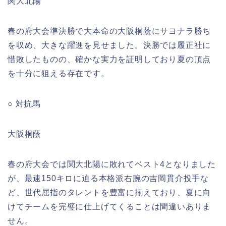
関大北陽
春の府大会準決勝で大本命の大阪桐蔭にサヨナラ勝ち
を収め、大きな躍進を見せました。決勝では履正社に
惜敗したものの、確かな実力を証明しており夏の頂点
を十分に狙える存在です。
○ 対抗馬
大阪桐蔭
春の府大会では関大北陽に敗れてベスト4となりました
が、最速150キロに迫る本格派右腕の吉岡貫介投手な
ど、世代屈指のタレントを豊富に揃えており、夏に向
けてチームを完璧に仕上げてくることは間違いありま
せん。