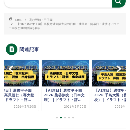
HOME
高校野球・甲子園
【2026夏の甲子園】高校野球大阪大会の日程・抽選会・開幕日・決勝はいつ？
出場校と優勝候補も解説
関連記事
AI注目】選抜甲子園
【AI注目】選抜甲子園
【AI注目】選抜甲子
26 高貝規仁（専大松
2026 染谷崇史（日本文
2026 千島大翼（横
｜ドラフト・評...
理）｜ドラフト・評...
校）｜ドラフト・評..
2026年3月20日
2026年3月20日
2026年3