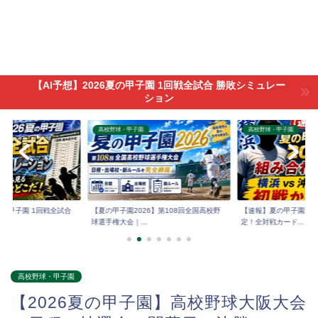
【AI予想】2026夏の甲子園 1回戦全試合 勝敗シミュレー
ション
高校野球・甲子園
高校野球・甲子園
6夏の甲子園 1回戦全試合
【夏の甲子園2026】第108回全国高校野
【速報】夏の甲子園202
球選手権大会｜...
定！全対戦カード...
高校野球・甲子園
【2026夏の甲子園】高校野球大阪大会