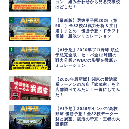
ョン｜組み合わせから見る突破校
はどこだ！
2
【最新版】選抜甲子園2026（第
98回）全32校AI戦力分析＆注目
選手まとめ｜優勝予想・ドラフト
候補・勝敗シミュレーション
3
【AI予想】2026年プロ野球 順位
予想完全版｜セ・パ全12球団の
戦力分析とWBCの影響を徹底シ
ミュレーション
4
【2026年最新版】関東の横浜家
系ラーメンの名店「武蔵家」を全
店舗調べてみたい！一覧にしてみ
た！
5
【AI予想】2026年センバツ高校
野球 優勝予想！全32校データ一
覧と展望。復活の帝京・王者の大
阪桐蔭