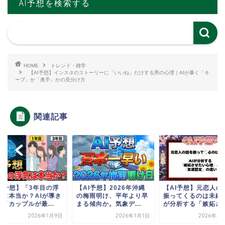
AI予想を検索する
HOME
トレンド・雑学
【AI予想】インスタのストーリーに「いいね」だけする男の心理｜AIが暴く「キ
ープ」か「奥手」かの見分け方
関連記事
AI予想】「3年目の浮
【AI予想】2026年沖縄
【AI予想】元恋人の
」は本当か？AIが導き
の梅雨明け、平年より早
振ってくるのは未練？
「カップルが最...
まる傾向か。気象デ...
が分析する「嫉妬さ..
2026年1月9日
2026年1月1日
2026年2