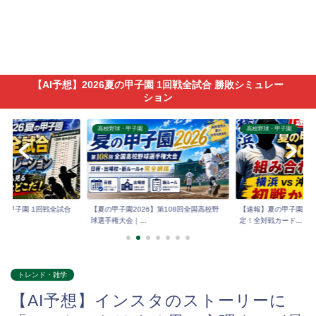
【AI予想】2026夏の甲子園 1回戦全試合 勝敗シミュレー
ション
高校野球・甲子園
高校野球・甲子園
6夏の甲子園 1回戦全試合
【夏の甲子園2026】第108回全国高校野
【速報】夏の甲子園202
球選手権大会｜...
定！全対戦カード...
トレンド・雑学
【AI予想】インスタのストーリーに