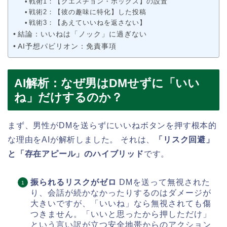
戦術1：【クエスチョン・ボックス】の設置
戦術2：【彼の趣味に特化】した投稿
戦術3：【あえていいねを返さない】
結論：いいねは「ノック」に過ぎない
AI予想パビリオン：免責事項
AI解析：なぜ男はDMせずに「いい
ね」だけするのか？
まず、男性がDMを送らずにいいねボタンを押す根本的
な理由をAIが解析しました。 それは、
「リスク回避」
と「存在アピール」のハイブリッド
です。
振られるリスクがゼロ
DMを送って無視された
り、会話が続かなかったりするのはダメージが
大きいですが、「いいね」なら無視されても傷
つきません。「いいと思ったから押しただけ」
という言い訳が立つ安全地帯からのアクション