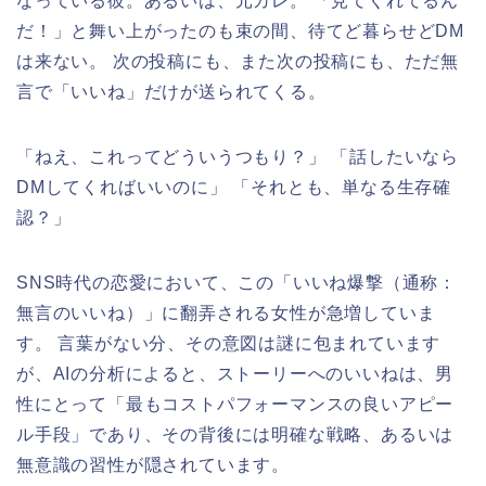
なっている彼。あるいは、元カレ。 「見てくれてるん
だ！」と舞い上がったのも束の間、待てど暮らせどDM
は来ない。 次の投稿にも、また次の投稿にも、ただ無
言で「いいね」だけが送られてくる。
「ねえ、これってどういうつもり？」 「話したいなら
DMしてくればいいのに」 「それとも、単なる生存確
認？」
SNS時代の恋愛において、この「いいね爆撃（通称：
無言のいいね）」に翻弄される女性が急増していま
す。 言葉がない分、その意図は謎に包まれています
が、AIの分析によると、ストーリーへのいいねは、男
性にとって「最もコストパフォーマンスの良いアピー
ル手段」であり、その背後には明確な戦略、あるいは
無意識の習性が隠されています。