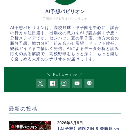
AI予想パビリオン
予測のパリビリオンへようこそ
AI予想パビリオンは、高校野球・甲子園を中心に、試合
の行方や注目選手、出場校の戦力をAIで読み解く予想・
分析メディアです。センバツ、夏の甲子園、地方大会の
勝敗予想、戦力分析、組み合わせ展望、ドラフト候補、
観戦ガイドまで幅広く発信。AIによるデータ分析と読み
応えのある解説で、高校野球をもっと深く、もっと楽し
く楽しめる未来のシナリオをお届けします。
＼ Follow me ／
最新の投稿
2026年8月8日
【AI予想】超RIZIN.5 斎藤裕 vs