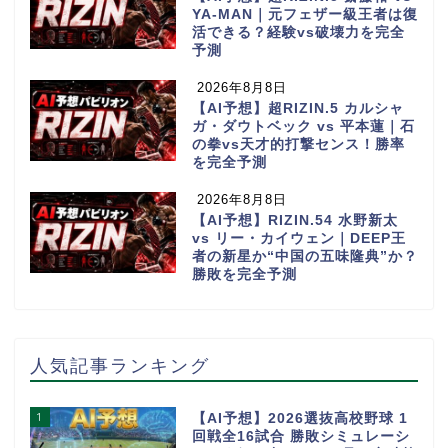
YA-MAN｜元フェザー級王者は復
活できる？経験vs破壊力を完全
予測
2026年8月8日
【AI予想】超RIZIN.5 カルシャ
ガ・ダウトベック vs 平本蓮｜石
の拳vs天才的打撃センス！勝率
を完全予測
2026年8月8日
【AI予想】RIZIN.54 水野新太
vs リー・カイウェン｜DEEP王
者の新星か“中国の五味隆典”か？
勝敗を完全予測
人気記事ランキング
1
【AI予想】2026選抜高校野球 1
回戦全16試合 勝敗シミュレーシ