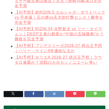
ェザー級王者は復活できる？経験vs破壊力を完
全予測
【AI予想】超RIZIN.5 カルシャガ・ダウトベック
vs 平本蓮｜石の拳vs天才的打撃センス！勝率を
完全予測
【AI予想】RIZIN.54 水野新太 vs リー・カイウ
ェン｜DEEP王者の新星か“中国の五味隆典”か？
勝敗を完全予測
【AI予想】ブンデスリーガ2026-27 得点王予想
｜ハリー・ケイン4年連続なるか
【AI予想】セリエA 2026-27 得点王予想｜ラウ
タロ連覇か？混戦のカポカンノニエーレ争い