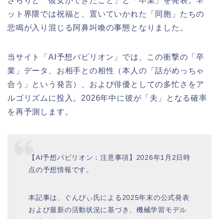
さらりと「彼女ができたこと」と「卒業」を発表。ネ
ット界隈では祝福と、置いていかれた「同胞」たちの
悲鳴が入り混じる阿鼻叫喚の事態となりました。
当サイト「AI予想パビリオン」では、この衝撃の「卒
業」データ、お相手との相性（本人の「話がめっちゃ
合う」という発言）、および俳優としての多忙さをア
ルゴリズムに投入。2026年中に彼が「夫」となる確率
を再予測します。
【AI予想パビリオン：注意事項】2026年1月2日時
点の予想情報です。
本記事は、ぐんぴぃ氏による2025年末の公式発表
および最新の活動状況に基づき、機械学習モデル