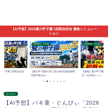
【AI予想】2026夏の甲子園 1回戦全試合 勝敗シミュレー
ション
高校野球・甲子園
高校野球・甲子園
6夏の甲子園 1回戦全試合
【夏の甲子園2026】第108回全国高校野
【速報】夏の甲子園202
球選手権大会｜...
定！全対戦カード...
エンタメ
【AI予想】バキ童・ぐんぴぃ「2026