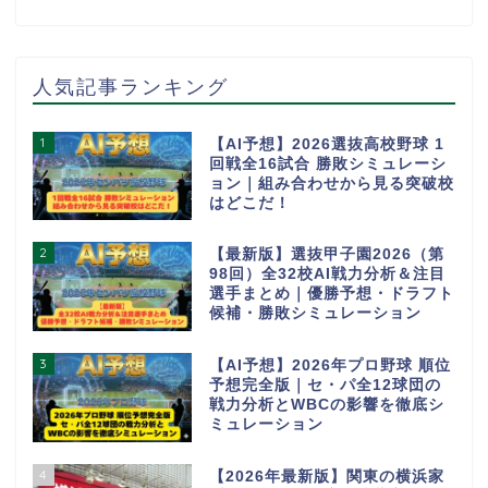
人気記事ランキング
1
【AI予想】2026選抜高校野球 1
回戦全16試合 勝敗シミュレーシ
ョン｜組み合わせから見る突破校
はどこだ！
2
【最新版】選抜甲子園2026（第
98回）全32校AI戦力分析＆注目
選手まとめ｜優勝予想・ドラフト
候補・勝敗シミュレーション
3
【AI予想】2026年プロ野球 順位
予想完全版｜セ・パ全12球団の
戦力分析とWBCの影響を徹底シ
ミュレーション
4
【2026年最新版】関東の横浜家