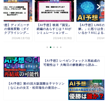
AI予想】ディズニーチ
【AI予想】映画『国宝』
【AI予想】LINEの
ットの価格変動（ダイ
続編のあらすじは？AIが
解。」に怒りは含ま
ミックプライシング...
シミュレーションす...
いるか？AIによる...
2026年2月13日
2026年2月28日
2026年1
【AI予想】レペゼンフォックス再結成の
可能性は？ 大晦日の解散劇から読み...
【AI予想】第45回大阪国際女子マラソン
｜なにわの女王・松田瑞生の復活か...