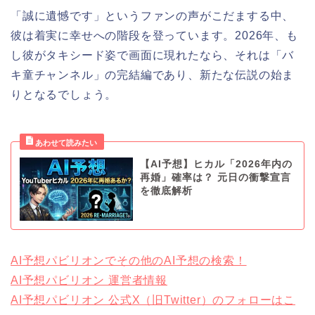
「誠に遺憾です」というファンの声がこだまする中、
彼は着実に幸せへの階段を登っています。2026年、も
し彼がタキシード姿で画面に現れたなら、それは「バ
キ童チャンネル」の完結編であり、新たな伝説の始ま
りとなるでしょう。
【AI予想】ヒカル「2026年内の
再婚」確率は？ 元日の衝撃宣言
を徹底解析
AI予想パビリオンでその他のAI予想の検索！
AI予想パビリオン 運営者情報
AI予想パビリオン 公式X（旧Twitter）のフォローはこ