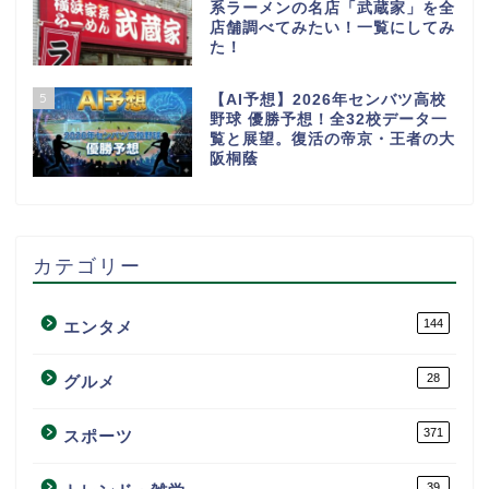
系ラーメンの名店「武蔵家」を全
店舗調べてみたい！一覧にしてみ
た！
5
【AI予想】2026年センバツ高校
野球 優勝予想！全32校データ一
覧と展望。復活の帝京・王者の大
阪桐蔭
カテゴリー
144
エンタメ
28
グルメ
371
スポーツ
39