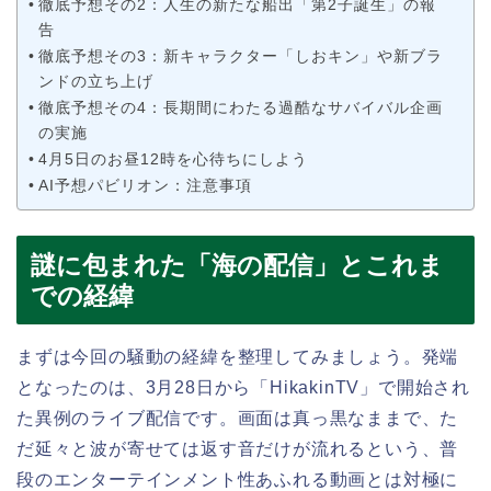
徹底予想その2：人生の新たな船出「第2子誕生」の報
告
徹底予想その3：新キャラクター「しおキン」や新ブラ
ンドの立ち上げ
徹底予想その4：長期間にわたる過酷なサバイバル企画
の実施
4月5日のお昼12時を心待ちにしよう
AI予想パビリオン：注意事項
謎に包まれた「海の配信」とこれま
での経緯
まずは今回の騒動の経緯を整理してみましょう。発端
となったのは、3月28日から「HikakinTV」で開始され
た異例のライブ配信です。画面は真っ黒なままで、た
だ延々と波が寄せては返す音だけが流れるという、普
段のエンターテインメント性あふれる動画とは対極に