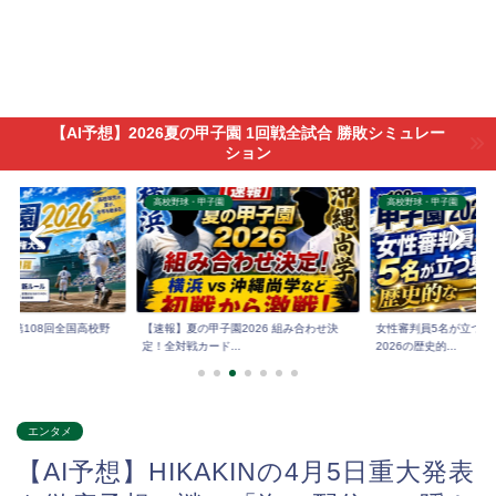
【AI予想】2026夏の甲子園 1回戦全試合 勝敗シミュレー
ション
高校野球・甲子園
高校野球・甲子園
6】第108回全国高校野
【速報】夏の甲子園2026 組み合わせ決
女性審判員5名が立つ夏
定！全対戦カード...
2026の歴史的...
エンタメ
【AI予想】HIKAKINの4月5日重大発表