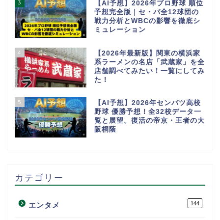
3
【AI予想】2026年プロ野球 順位
予想完全版｜セ・パ全12球団の
戦力分析とWBCの影響を徹底シ
ミュレーション
4
【2026年最新版】関東の横浜家
系ラーメンの名店「武蔵家」を全
店舗調べてみたい！一覧にしてみ
た！
5
【AI予想】2026年センバツ高校
野球 優勝予想！全32校データ一
覧と展望。復活の帝京・王者の大
阪桐蔭
カテゴリー
144
エンタメ