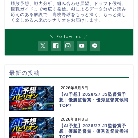
勝敗予想、戦力分析、組み合わせ展望、ドラフト候補、
観戦ガイドまで幅広く発信。AIによるデータ分析と読み
応えのある解説で、高校野球をもっと深く、もっと楽し
く楽しめる未来のシナリオをお届けします。
＼ Follow me ／
最新の投稿
2026年8月8日
【AI予想】2026/27 J3監督賞予
想｜優勝監督賞・優秀監督賞候補
TOP7
2026年8月8日
【AI予想】2026/27 J1監督賞予
想｜優勝監督賞・優秀監督賞候補
TOP7