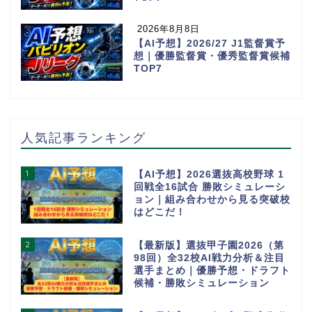
2026年8月8日
【AI予想】2026/27 J1監督賞予
想｜優勝監督賞・優秀監督賞候補
TOP7
人気記事ランキング
1
【AI予想】2026選抜高校野球 1
回戦全16試合 勝敗シミュレーシ
ョン｜組み合わせから見る突破校
はどこだ！
2
【最新版】選抜甲子園2026（第
98回）全32校AI戦力分析＆注目
選手まとめ｜優勝予想・ドラフト
候補・勝敗シミュレーション