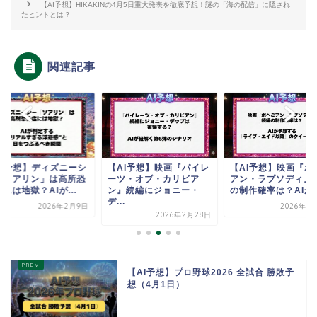
【AI予想】HIKAKINの4月5日重大発表を徹底予想！謎の「海の配信」に隠され
たヒントとは？
関連記事
AI予想】ディズニーシ
【AI予想】映画『パイレ
【AI予想】映画『ボ
「ソアリン」は高所恐
ーツ・オブ・カリビア
アン・ラプソディ』
には地獄？AIが...
ン』続編にジョニー・
の制作確率は？AIが..
デ...
2026年2月9日
2026年3
2026年2月28日
【AI予想】プロ野球2026 全試合 勝敗予
想（4月1日）